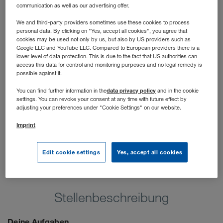
schnell und unkompliziert Raum gefragt ist. Du arbeitest
communication as well as our advertising offer.
mit Unternehmen jeder Größe. Von KMUs bis zu
We and third-party providers sometimes use these cookies to process
namhaften „Global Playern“. Und das im jeweiligen
personal data. By clicking on "Yes, accept all cookies", you agree that
Verkaufsgebiet innerhalb Polens und der Ukraine.
cookies may be used not only by us, but also by US providers such as
Google LLC and YouTube LLC. Compared to European providers there is a
lower level of data protection. This is due to the fact that US authorities can
access this data for control and monitoring purposes and no legal remedy is
possible against it.
data privacy policy
You can find further information in the
and in the cookie
settings. You can revoke your consent at any time with future effect by
adjusting your preferences under "Cookie Settings" on our website.
Imprint
Edit cookie settings
Yes, accept all cookies
Stellenbeschreibung
Deine Aufgaben