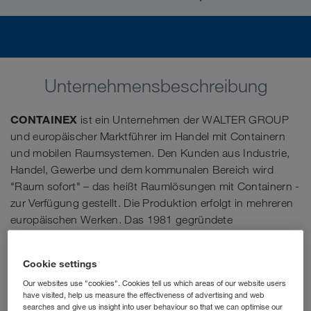
Unternehmensbeschreibung
CONTAINEX
ist ein Unternehmen der WALTER GROUP
und europäischer Marktführer im Handel mit Containern
und mobilen Raumsystemen. Den Kunden aus Industrie,
Handel, Gewerbe und dem kommunalen Bereich wird
"Raum sofort" – das heißt Raumlösungen mit Containern -
zur Verfügung gestellt. Die Produktion erfolgt in mehreren
europäischen Werken. Das 1981 gegründete
österreichische Familienunternehmen verbindet
traditionelle Werte mit einem modernen Management und
Cookie settings
Expansionsgeist.
Our websites use "cookies". Cookies tell us which areas of our website users
have visited, help us measure the effectiveness of advertising and web
Im Sales Management bist du überall dort zur Stelle, wo
searches and give us insight into user behaviour so that we can optimise our