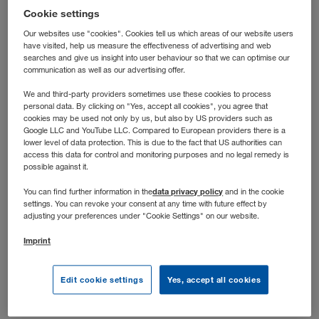
Cookie settings
Grobplanung und hältst die Abläufe auch dann auf Kurs,
wenn’s dynamisch wird.
Our websites use "cookies". Cookies tell us which areas of our website users
have visited, help us measure the effectiveness of advertising and web
searches and give us insight into user behaviour so that we can optimise our
communication as well as our advertising offer.
We and third-party providers sometimes use these cookies to process
personal data. By clicking on "Yes, accept all cookies", you agree that
cookies may be used not only by us, but also by US providers such as
Google LLC and YouTube LLC. Compared to European providers there is a
lower level of data protection. This is due to the fact that US authorities can
access this data for control and monitoring purposes and no legal remedy is
possible against it.
data privacy policy
You can find further information in the
and in the cookie
settings. You can revoke your consent at any time with future effect by
adjusting your preferences under "Cookie Settings" on our website.
Imprint
Stellenbeschreibung
Edit cookie settings
Yes, accept all cookies
Deine Aufgaben