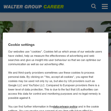
News
Cookie settings
Our websites use "cookies". Cookies tell us which areas of our website users
have visited, help us measure the effectiveness of advertising and web
searches and give us insight into user behaviour so that we can optimise our
communication as well as our advertising offer.
Oktober 2021
Flexibilität in alle Richtungen
We and third-party providers sometimes use these cookies to process
personal data. By clicking on "Yes, accept all cookies", you agree that
cookies may be used not only by us, but also by US providers such as
Google LLC and YouTube LLC. Compared to European providers there is a
Die WALTER GROUP und Ihre Mitarbeiter*innen sind
lower level of data protection. This is due to the fact that US authorities can
access this data for control and monitoring purposes and no legal remedy is
bekannt dafür, sehr flexibel zu handeln. Diese Flexibilität
possible against it.
wollen wir nun aber auch in andere Bereiche ausweiten.
Daher arbeiten wir aktuell an einer „Flexitime“. Warum wir
data privacy policy
You can find further information in the
and in the cookie
settings. You can revoke your consent at any time with future effect by