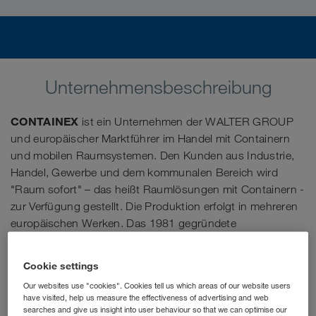
Unternehmensbeschreibung
CONTAINEX
ist ein Unternehmen der WALTER GROUP
und europäischer Marktführer im Handel mit Containern
und mobilen Raumsystemen. Den Kunden aus Industrie,
Handel, Gewerbe und dem kommunalen Bereich wird
"Raum sofort" – das heißt Raumlösungen mit Containern -
zur Verfügung gestellt. Die Produktion erfolgt in mehreren
europäischen Werken. Das 1981 gegründete
österreichische Familienunternehmen verbindet
traditionelle Werte mit einem modernen Management und
Cookie settings
Expansionsgeist.
Our websites use "cookies". Cookies tell us which areas of our website users
have visited, help us measure the effectiveness of advertising and web
Im Sales Management bist du überall dort zur Stelle, wo
searches and give us insight into user behaviour so that we can optimise our