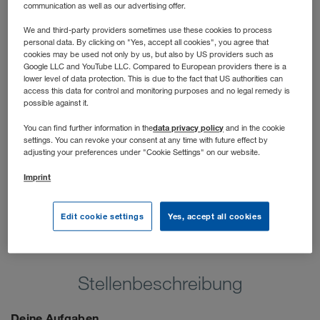
schnell und unkompliziert Raum gefragt ist. Du arbeitest
communication as well as our advertising offer.
mit Unternehmen jeder Größe. Von KMUs bis zu
We and third-party providers sometimes use these cookies to process
namhaften „Global Playern“. Und das im jeweiligen
personal data. By clicking on "Yes, accept all cookies", you agree that
cookies may be used not only by us, but also by US providers such as
Verkaufsgebiet innerhalb Polens.
Google LLC and YouTube LLC. Compared to European providers there is a
lower level of data protection. This is due to the fact that US authorities can
access this data for control and monitoring purposes and no legal remedy is
possible against it.
data privacy policy
You can find further information in the
and in the cookie
settings. You can revoke your consent at any time with future effect by
adjusting your preferences under "Cookie Settings" on our website.
Imprint
Edit cookie settings
Yes, accept all cookies
Stellenbeschreibung
Deine Aufgaben