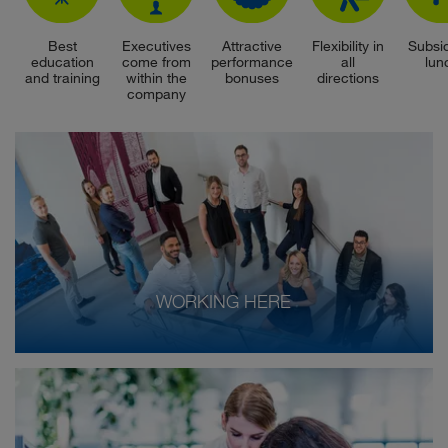
Best
Executives
Attractive
Flexibility in
Subsi
education
come from
performance
all
lun
and training
within the
bonuses
directions
company
WORKING HERE