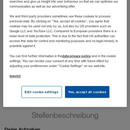
searches and give us insight into user behaviour so that we can optimise our
schnell und unkompliziert Raum gefragt ist. Du arbeitest
communication as well as our advertising offer.
mit Unternehmen jeder Größe. Von KMUs bis zu
namhaften „Global Playern“. Und das im jeweiligen
We and third-party providers sometimes use these cookies to process
personal data. By clicking on "Yes, accept all cookies", you agree that
Verkaufsgebiet innerhalb Polens.
cookies may be used not only by us, but also by US providers such as
Google LLC and YouTube LLC. Compared to European providers there is a
lower level of data protection. This is due to the fact that US authorities can
access this data for control and monitoring purposes and no legal remedy is
possible against it.
data privacy policy
You can find further information in the
and in the cookie
settings. You can revoke your consent at any time with future effect by
adjusting your preferences under "Cookie Settings" on our website.
Imprint
Edit cookie settings
Yes, accept all cookies
Stellenbeschreibung
Deine Aufgaben