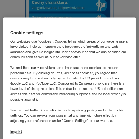
Cookie settings
Our websites use "cookies". Cookies tell us which areas of our website users
have visited, help us measure the effectiveness of advertising and web
searches and give us insight into user behaviour so that we can optimise our
communication as well as our advertising offer.
Agnieszka P.
We and third-party providers sometimes use these cookies to process
Area Manager
personal data. By clicking on "Yes, accept all cookies", you agree that
cookies may be used not only by us, but also by US providers such as
WALTER LEASING
Google LLC and YouTube LLC. Compared to European providers there is a
lower level of data protection. This is due to the fact that US authorities can
access this data for control and monitoring purposes and no legal remedy is
possible against it.
Узнайте больше о её работе в
видео
data privacy policy
You can find further information in the
and in the cookie
settings. You can revoke your consent at any time with future effect by
adjusting your preferences under "Cookie Settings" on our website.
Imprint