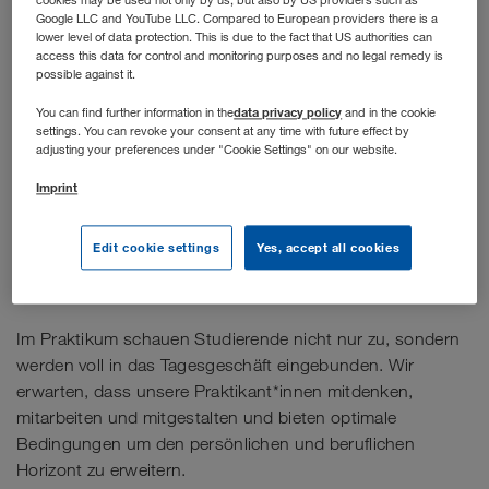
cookies may be used not only by us, but also by US providers such as
Google LLC and YouTube LLC. Compared to European providers there is a
lower level of data protection. This is due to the fact that US authorities can
access this data for control and monitoring purposes and no legal remedy is
possible against it.
data privacy policy
You can find further information in the
and in the cookie
settings. You can revoke your consent at any time with future effect by
adjusting your preferences under "Cookie Settings" on our website.
Imprint
Edit cookie settings
Yes, accept all cookies
Stellenbeschreibung
Im Praktikum schauen Studierende nicht nur zu, sondern
werden voll in das Tagesgeschäft eingebunden. Wir
erwarten, dass unsere Praktikant*innen mitdenken,
mitarbeiten und mitgestalten und bieten optimale
Bedingungen um den persönlichen und beruflichen
Horizont zu erweitern.