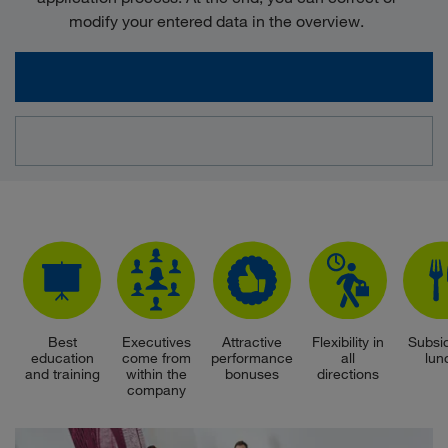
modify your entered data in the overview.
Best
Executives
Attractive
Flexibility in
Subsi
education
come from
performance
all
lun
and training
within the
bonuses
directions
company