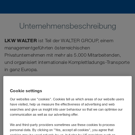
Unternehmensbeschreibung
LKW WALTER
ist Teil der WALTER GROUP, einem
managementgeführten österreichischen
Privatunternehmen mit mehr als 5.000 Mitarbeitenden,
und organisiert internationale Komplettladungs-Transporte
in ganz Europa.
Seit vielen Jahren arbeitet die WALTER GROUP eng mit
ausgewählten Universitäten und Fachhochschulen
Cookie settings
zusammen. Studierende international ausgerichteter
Our websites use "cookies". Cookies tell us which areas of our website users
Studiengänge haben die Chance, ihr mehrmonatiges
have visited, help us measure the effectiveness of advertising and web
searches and give us insight into user behaviour so that we can optimise our
Berufspraktikum an einem unserer beiden Standorte zu
communication as well as our advertising offer.
absolvieren.
We and third-party providers sometimes use these cookies to process
personal data. By clicking on "Yes, accept all cookies", you agree that