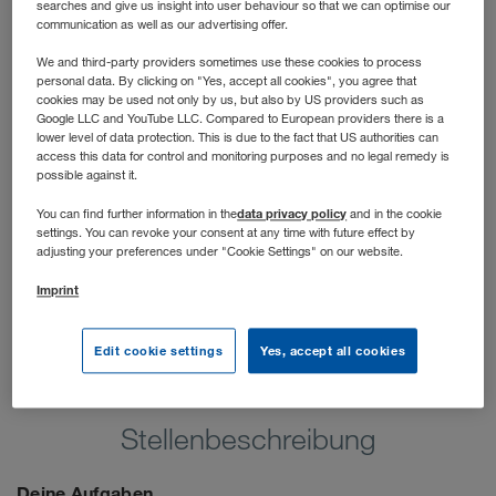
searches and give us insight into user behaviour so that we can optimise our
schnell und unkompliziert Raum gefragt ist. Du arbeitest
communication as well as our advertising offer.
mit Unternehmen jeder Größe. Von KMUs bis zu
namhaften „Global Playern“. Und das im jeweiligen
We and third-party providers sometimes use these cookies to process
personal data. By clicking on "Yes, accept all cookies", you agree that
Verkaufsgebiet innerhalb Polens.
cookies may be used not only by us, but also by US providers such as
Google LLC and YouTube LLC. Compared to European providers there is a
lower level of data protection. This is due to the fact that US authorities can
access this data for control and monitoring purposes and no legal remedy is
possible against it.
data privacy policy
You can find further information in the
and in the cookie
settings. You can revoke your consent at any time with future effect by
adjusting your preferences under "Cookie Settings" on our website.
Imprint
Edit cookie settings
Yes, accept all cookies
Stellenbeschreibung
Deine Aufgaben