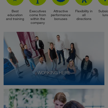
Best
Executives
Attractive
Flexibility in
Subsi
education
come from
performance
all
lun
and training
within the
bonuses
directions
company
WORKING HERE