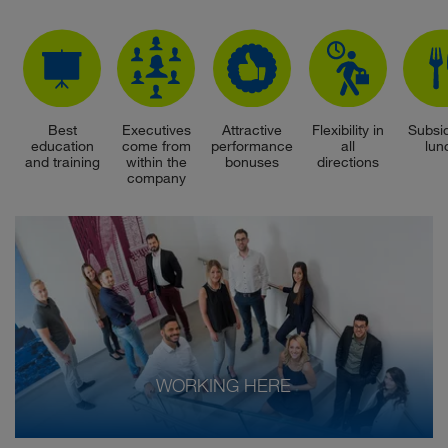
Best
Executives
Attractive
Flexibility in
Subsi
education
come from
performance
all
lun
and training
within the
bonuses
directions
company
WORKING HERE