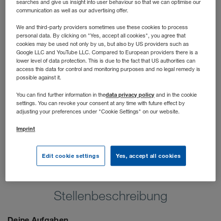
searches and give us insight into user behaviour so that we can optimise our
Science Lösungen, kommen spannende und
communication as well as our advertising offer.
herausfordernde Projekte zustande, bei denen man nicht
nur sein Know-How ausschöpfen kann, sondern auch viel
We and third-party providers sometimes use these cookies to process
personal data. By clicking on "Yes, accept all cookies", you agree that
Potential zur Weiterentwicklung besteht.
cookies may be used not only by us, but also by US providers such as
Google LLC and YouTube LLC. Compared to European providers there is a
lower level of data protection. This is due to the fact that US authorities can
access this data for control and monitoring purposes and no legal remedy is
possible against it.
data privacy policy
You can find further information in the
and in the cookie
settings. You can revoke your consent at any time with future effect by
adjusting your preferences under "Cookie Settings" on our website.
Imprint
Edit cookie settings
Yes, accept all cookies
Stellenbeschreibung
Deine Aufgaben