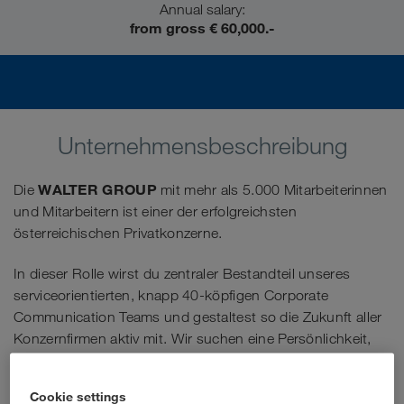
Annual salary:
from gross € 60,000.-
Unternehmensbeschreibung
WALTER GROUP
Die
mit mehr als 5.000 Mitarbeiterinnen
und Mitarbeitern ist einer der erfolgreichsten
österreichischen Privatkonzerne.
In dieser Rolle wirst du zentraler Bestandteil unseres
serviceorientierten, knapp 40-köpfigen Corporate
Communication Teams und gestaltest so die Zukunft aller
Konzernfirmen aktiv mit. Wir suchen eine Persönlichkeit,
die datenbasiertes Marketing und technisches Verständnis
vereint und sich gemeinsam mit unseren Spezialist*innen
Cookie settings
in den Bereichen SEA, SEO und Analytics kontinuierlich