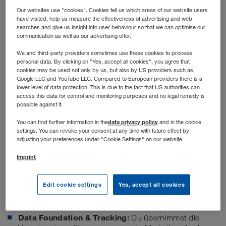
Our websites use "cookies". Cookies tell us which areas of our website users
weiterentwickelt.
have visited, help us measure the effectiveness of advertising and web
searches and give us insight into user behaviour so that we can optimise our
communication as well as our advertising offer.
We and third-party providers sometimes use these cookies to process
personal data. By clicking on "Yes, accept all cookies", you agree that
cookies may be used not only by us, but also by US providers such as
Google LLC and YouTube LLC. Compared to European providers there is a
lower level of data protection. This is due to the fact that US authorities can
access this data for control and monitoring purposes and no legal remedy is
possible against it.
data privacy policy
You can find further information in the
and in the cookie
settings. You can revoke your consent at any time with future effect by
adjusting your preferences under "Cookie Settings" on our website.
Imprint
Stellenbeschreibung
Edit cookie settings
Yes, accept all cookies
Deine Aufgaben
Data Foundation & Tracking:
Du übernimmst die