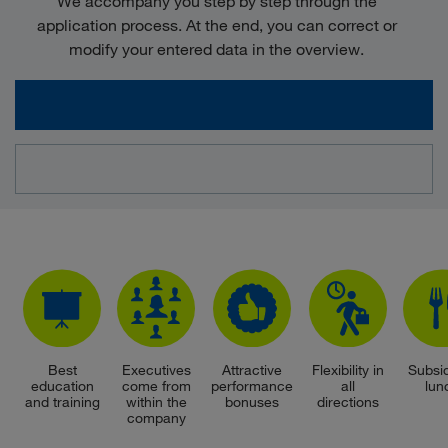
We accompany you step by step through the
application process. At the end, you can correct or
modify your entered data in the overview.
Best
Executives
Attractive
Flexibility in
Subsi
education
come from
performance
all
lun
and training
within the
bonuses
directions
company