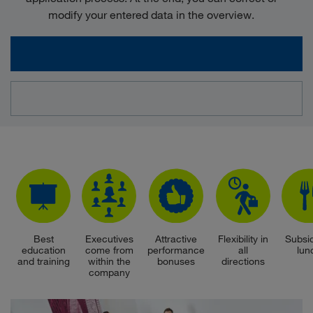
modify your entered data in the overview.
Best
Executives
Attractive
Flexibility in
Subsi
education
come from
performance
all
lun
and training
within the
bonuses
directions
company