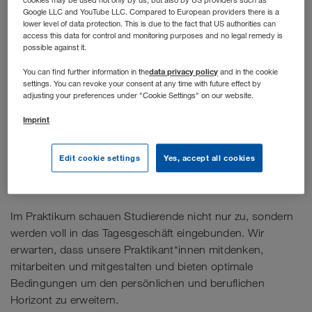
cookies may be used not only by us, but also by US providers such as
Google LLC and YouTube LLC. Compared to European providers there is a
lower level of data protection. This is due to the fact that US authorities can
access this data for control and monitoring purposes and no legal remedy is
possible against it.
data privacy policy
You can find further information in the
and in the cookie
settings. You can revoke your consent at any time with future effect by
adjusting your preferences under "Cookie Settings" on our website.
Imprint
Edit cookie settings
Yes, accept all cookies
Stellenbeschreibung
Im Praktikum schauen Studierende nicht nur zu, sondern
werden voll in das Tagesgeschäft eingebunden. Wir
erwarten, dass unsere Praktikant*innen mitdenken,
mitarbeiten und mitgestalten und bieten optimale
Bedingungen um den persönlichen und beruflichen
Horizont zu erweitern.