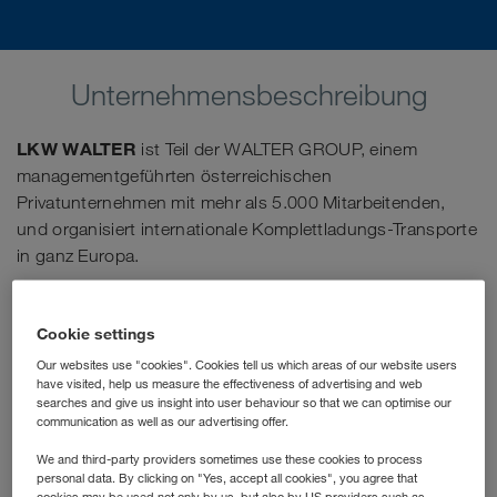
Unternehmensbeschreibung
LKW WALTER
ist Teil der WALTER GROUP, einem
managementgeführten österreichischen
Privatunternehmen mit mehr als 5.000 Mitarbeitenden,
und organisiert internationale Komplettladungs-Transporte
in ganz Europa.
Seit vielen Jahren arbeitet die WALTER GROUP eng mit
ausgewählten Universitäten und Fachhochschulen
Cookie settings
zusammen. Studierende international ausgerichteter
Our websites use "cookies". Cookies tell us which areas of our website users
Studiengänge haben die Chance, ihr mehrmonatiges
have visited, help us measure the effectiveness of advertising and web
searches and give us insight into user behaviour so that we can optimise our
Berufspraktikum an einem unserer beiden Standorte zu
communication as well as our advertising offer.
absolvieren.
We and third-party providers sometimes use these cookies to process
personal data. By clicking on "Yes, accept all cookies", you agree that