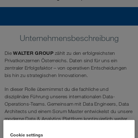
Unternehmensbeschreibung
WALTER GROUP
Die
zählt zu den erfolgreichsten
Privatkonzernen Österreichs. Daten sind für uns ein
zentraler Erfolgsfaktor – von operativen Entscheidungen
bis hin zu strategischen Innovationen.
In dieser Rolle übernimmst du die fachliche und
disziplinäre Führung unseres internationalen Data-
Operations-Teams. Gemeinsam mit Data Engineers, Data
Architects und einem Scrum Master entwickelst du unsere
moderne Data & Analytics Plattform kontinuierlich weiter
und sorgst dafür, dass Daten als verlässliche Grundlage
für Entscheidungen und Innovationen zur Verfügung
Cookie settings