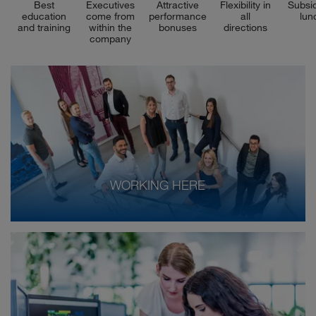
Best
Executives
Attractive
Flexibility in
Subsi
education
come from
performance
all
lun
and training
within the
bonuses
directions
company
WORKING HERE