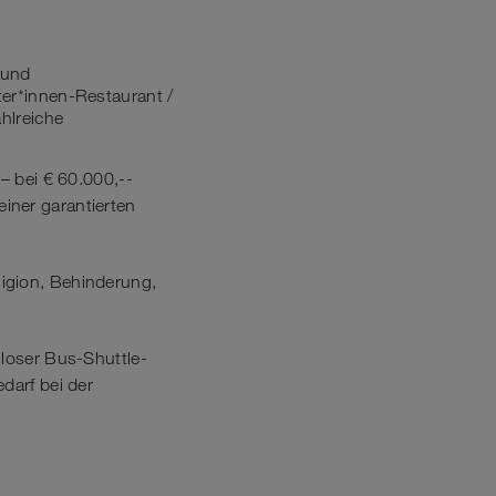
 und
iter*innen-Restaurant /
hlreiche
– bei € 60.000,--
iner garantierten
ligion, Behinderung,
nloser Bus-Shuttle-
darf bei der