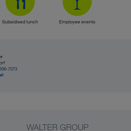
Subsidised lunch
Employee events
er
orf
606-7073
il
WALTER GROUP