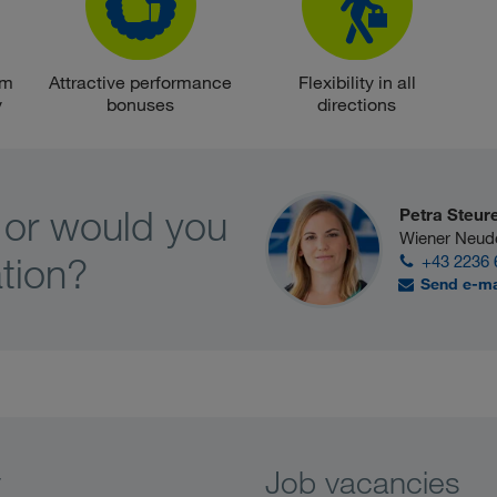
om
Attractive performance
Flexibility in all
y
bonuses
directions
 or would you
Petra Steur
Wiener Neud
ation?
+43 2236 
Send e-ma
y
Job vacancies