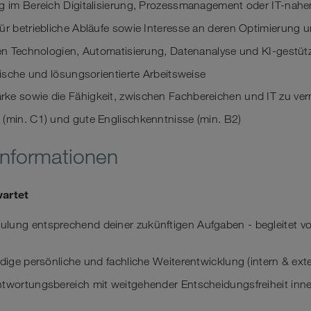
ng im Bereich Digitalisierung, Prozessmanagement oder IT-nahe
ür betriebliche Abläufe sowie Interesse an deren Optimierung 
alen Technologien, Automatisierung, Datenanalyse und KI-gestü
ytische und lösungsorientierte Arbeitsweise
ke sowie die Fähigkeit, zwischen Fachbereichen und IT zu verm
 (min. C1) und gute Englischkenntnisse (min. B2)
Informationen
wartet
lung entsprechend deiner zukünftigen Aufgaben - begleitet von
ndige persönliche und fachliche Weiterentwicklung (intern & ext
ntwortungsbereich mit weitgehender Entscheidungsfreiheit inn