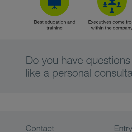
Best education and
Executives come fr
training
within the compan
Do you have questions
like a personal consult
Contact
Entr