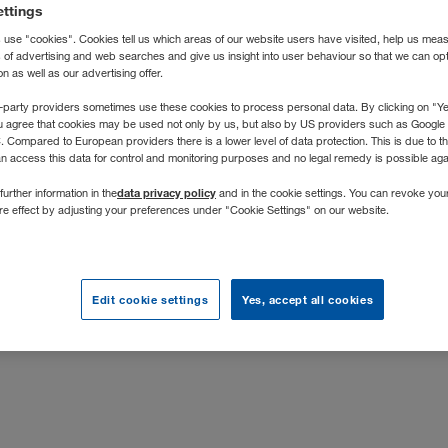
ettings
 use "cookies". Cookies tell us which areas of our website users have visited, help us mea
nsbeschreibung
s of advertising and web searches and give us insight into user behaviour so that we can op
 as well as our advertising offer.
 Unternehmen der WALTER GROUP und europäischer Marktführer
-party providers sometimes use these cookies to process personal data. By clicking on "Yes
u agree that cookies may be used not only by us, but also by US providers such as Googl
en Raumsystemen. Den Kunden aus Industrie, Handel, Gewerb
Compared to European providers there is a lower level of data protection. This is due to th
rd "Raum sofort" – das heißt Raumlösungen mit Containern - z
an access this data for control and monitoring purposes and no legal remedy is possible agai
t in mehreren europäischen Werken. Das 1981 gegründete öster
data privacy policy
further information in the
and in the cookie settings. You can revoke you
erbindet traditionelle Werte mit einem modernen Management
ure effect by adjusting your preferences under "Cookie Settings" on our website.
est du aktiv die digitale Zukunft unserer Geschäftsprozesse und 
Edit cookie settings
Yes, accept all cookies