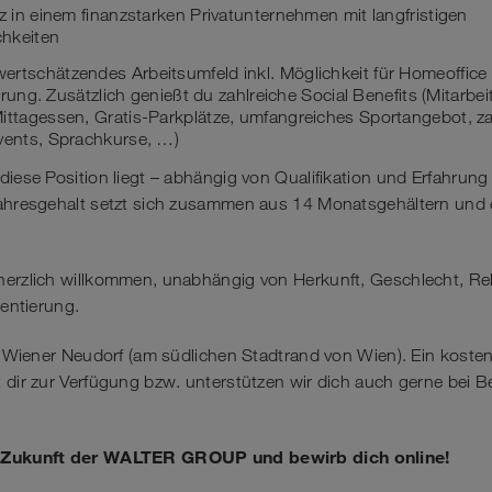
tz in einem finanzstarken Privatunternehmen mit langfristigen
hkeiten
ertschätzendes Arbeitsumfeld inkl. Möglichkeit für Homeoffice
sierung. Zusätzlich genießt du zahlreiche Social Benefits (Mitarbe
ittagessen, Gratis-Parkplätze, umfangreiches Sportangebot, za
Events, Sprachkurse, …)
diese Position liegt – abhängig von Qualifikation und Erfahrung 
Jahresgehalt setzt sich zusammen aus 14 Monatsgehältern und e
herzlich willkommen, unabhängig von Herkunft, Geschlecht, Re
ientierung.
in Wiener Neudorf (am südlichen Stadtrand von Wien). Ein koste
 dir zur Verfügung bzw. unterstützen wir dich auch gerne bei Be
e Zukunft der WALTER GROUP und bewirb dich online!