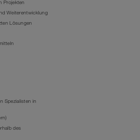
n Projekten
und Weiterentwicklung
tzten Lösungen
itteln
 Spezialisten in
ern)
erhalb des