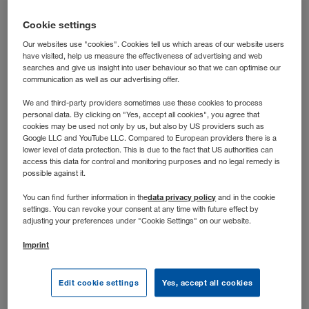
Grobplanung und hältst die Abläufe auch dann auf Kurs,
Cookie settings
wenn’s dynamisch wird.
Our websites use "cookies". Cookies tell us which areas of our website users
have visited, help us measure the effectiveness of advertising and web
searches and give us insight into user behaviour so that we can optimise our
communication as well as our advertising offer.
We and third-party providers sometimes use these cookies to process
personal data. By clicking on "Yes, accept all cookies", you agree that
cookies may be used not only by us, but also by US providers such as
Google LLC and YouTube LLC. Compared to European providers there is a
lower level of data protection. This is due to the fact that US authorities can
access this data for control and monitoring purposes and no legal remedy is
possible against it.
data privacy policy
You can find further information in the
and in the cookie
settings. You can revoke your consent at any time with future effect by
adjusting your preferences under "Cookie Settings" on our website.
Stellenbeschreibung
Imprint
Deine Aufgaben
Edit cookie settings
Yes, accept all cookies