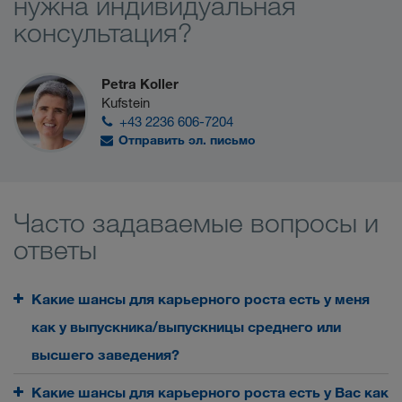
нужна индивидуальная
консультация?
Petra Koller
Kufstein
+43 2236 606-7204
Отправить эл. письмо
Часто задаваемые вопросы и
ответы
Какие шансы для карьерного роста есть у меня
как у выпускника/выпускницы среднего или
высшего заведения?
Какие шансы для карьерного роста есть у Вас как