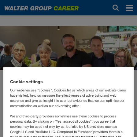
Новости
Cookie settings
июнь 2026
Generationen verbinden,
Our websites use "cookies". Cookies tell us which areas of our website users
have visited, help us measure the effectiveness of advertising and web
Perspektiven stärken
searches and give us insight into user behaviour so that we can optimise our
communication as well as our advertising offer.
We and third-party providers sometimes use these cookies to process
Was können Berufseinsteiger*innen von
personal data. By clicking on "Yes, accept all cookies", you agree that
cookies may be used not only by us, but also by US providers such as
langjährigen Kolleg*innen lernen? Und welche neuen
Google LLC and YouTube LLC. Compared to European providers there is a