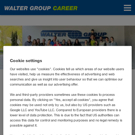
News
Cookie settings
Our websites use "cookies". Cookies tell us which areas of our website users
have visited, help us measure the effectiveness of advertising and web
searches and give us insight into user behaviour so that we can optimise our
April 2024
communication as well as our advertising offer.
WALTER GROUP räumt in
We and third-party providers sometimes use these cookies to process
Kufstein auf
personal data. By clicking on "Yes, accept all cookies", you agree that
cookies may be used not only by us, but also by US providers such as
Google LLC and YouTube LLC. Compared to European providers there is a
lower level of data protection. This is due to the fact that US authorities can
Wer in der Natur unterwegs ist, kennt es: hier eine
access this data for control and monitoring purposes and no legal remedy is
possible against it.
Plastikflasche im Feld, dort eine Getränkedose im