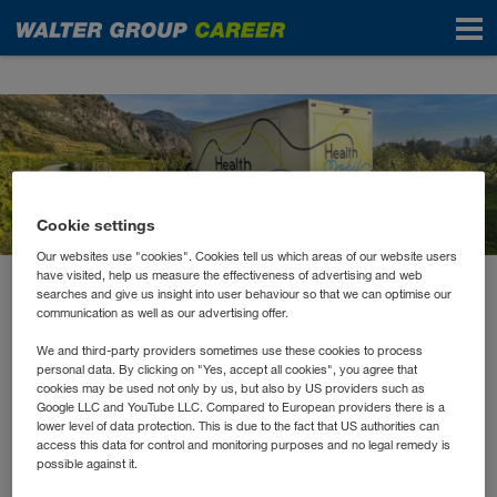
News
Cookie settings
Our websites use "cookies". Cookies tell us which areas of our website users
have visited, help us measure the effectiveness of advertising and web
searches and give us insight into user behaviour so that we can optimise our
September 2023
communication as well as our advertising offer.
Das health mobil macht halt
We and third-party providers sometimes use these cookies to process
in der WALTER GROUP
personal data. By clicking on "Yes, accept all cookies", you agree that
cookies may be used not only by us, but also by US providers such as
Google LLC and YouTube LLC. Compared to European providers there is a
lower level of data protection. This is due to the fact that US authorities can
health mobil
Im September hat das
an unseren
access this data for control and monitoring purposes and no legal remedy is
Standorten in Kufstein und Wiener Neudorf haltgemacht,
possible against it.
um vor Ort rasch und unkompliziert eine erweiterte