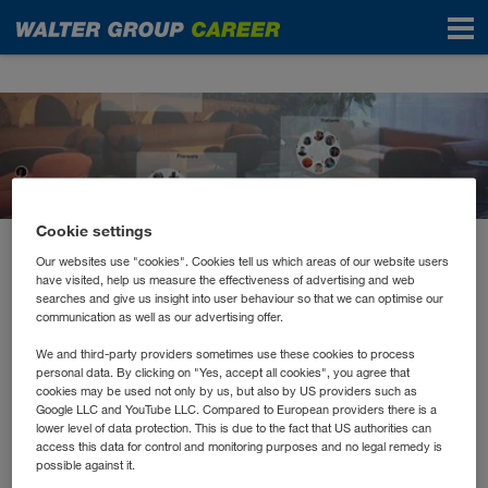
News
Cookie settings
Our websites use "cookies". Cookies tell us which areas of our website users
May 2021
have visited, help us measure the effectiveness of advertising and web
Sprachenabende
searches and give us insight into user behaviour so that we can optimise our
communication as well as our advertising offer.
We and third-party providers sometimes use these cookies to process
Wir sprechen in der WALTER GROUP über 35 Sprachen.
personal data. By clicking on "Yes, accept all cookies", you agree that
Über 300 Kolleg*innen besuchen aktuell einen
cookies may be used not only by us, but also by US providers such as
Sprachen
Google LLC and YouTube LLC. Compared to European providers there is a
unternehmensinternen Sprachkurs. Man merkt,
lower level of data protection. This is due to the fact that US authorities can
spielen bei uns eine wichtige Rolle.
Warum? Weil wir
access this data for control and monitoring purposes and no legal remedy is
mit unseren Kunden, Händler- und Transportpartner in
possible against it.