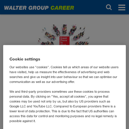
Новости
Cookie settings
Our websites use "cookies". Cookies tell us which areas of our website users
have visited, help us measure the effectiveness of advertising and web
searches and give us insight into user behaviour so that we can optimise our
июль 2024
communication as well as our advertising offer.
Die WALTER GROUP ist
We and third-party providers sometimes use these cookies to process
erneut ein GREAT PLACE
personal data. By clicking on "Yes, accept all cookies", you agree that
cookies may be used not only by us, but also by US providers such as
TO WORK!
Google LLC and YouTube LLC. Compared to European providers there is a
lower level of data protection. This is due to the fact that US authorities can
access this data for control and monitoring purposes and no legal remedy is
possible against it.
Es freut uns besonders, dass auch dieses Jahr