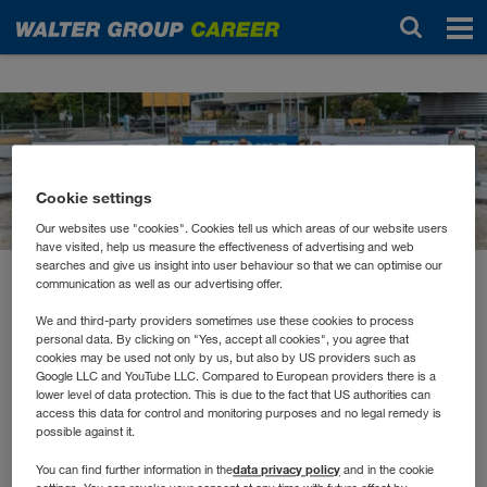
Новости
Cookie settings
Our websites use "cookies". Cookies tell us which areas of our website users
have visited, help us measure the effectiveness of advertising and web
searches and give us insight into user behaviour so that we can optimise our
communication as well as our advertising offer.
ноябрь 2023
Spatenstich für den Bau des
We and third-party providers sometimes use these cookies to process
personal data. By clicking on "Yes, accept all cookies", you agree that
WALTER GROUP-Campus
cookies may be used not only by us, but also by US providers such as
Google LLC and YouTube LLC. Compared to European providers there is a
lower level of data protection. This is due to the fact that US authorities can
access this data for control and monitoring purposes and no legal remedy is
In den letzten Jahren wurde sowohl der Standort Kufstein
possible against it.
modernisiert und erweitert als auch das Hauptgebäude in
data privacy policy
You can find further information in the
and in the cookie
Wiener Neudorf um zwei Etagen aufgestockt. Und das