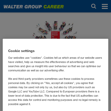
Новости
Cookie settings
Our websites use "cookies". Cookies tell us which areas of our website users
have visited, help us measure the effectiveness of advertising and web
searches and give us insight into user behaviour so that we can optimise our
июль 2024
communication as well as our advertising offer.
Die WALTER GROUP ist
We and third-party providers sometimes use these cookies to process
erneut ein GREAT PLACE
personal data. By clicking on "Yes, accept all cookies", you agree that
cookies may be used not only by us, but also by US providers such as
TO WORK!
Google LLC and YouTube LLC. Compared to European providers there is a
lower level of data protection. This is due to the fact that US authorities can
access this data for control and monitoring purposes and no legal remedy is
possible against it.
Es freut uns besonders, dass auch dieses Jahr