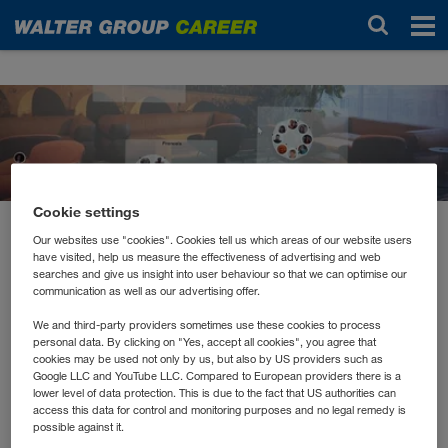
Новости
Cookie settings
Our websites use "cookies". Cookies tell us which areas of our website users
май 2021
have visited, help us measure the effectiveness of advertising and web
Sprachenabende
searches and give us insight into user behaviour so that we can optimise our
communication as well as our advertising offer.
We and third-party providers sometimes use these cookies to process
Wir sprechen in der WALTER GROUP über 35 Sprachen.
personal data. By clicking on "Yes, accept all cookies", you agree that
Über 300 Kolleg*innen besuchen aktuell einen
cookies may be used not only by us, but also by US providers such as
Sprachen
Google LLC and YouTube LLC. Compared to European providers there is a
unternehmensinternen Sprachkurs. Man merkt,
lower level of data protection. This is due to the fact that US authorities can
spielen bei uns eine wichtige Rolle.
Warum? Weil wir
access this data for control and monitoring purposes and no legal remedy is
mit unseren Kunden, Händler- und Transportpartner in
possible against it.