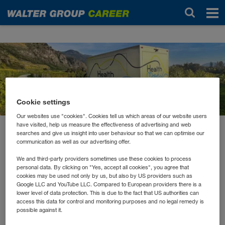
Novinky
Cookie settings
Our websites use "cookies". Cookies tell us which areas of our website users
have visited, help us measure the effectiveness of advertising and web
searches and give us insight into user behaviour so that we can optimise our
september 2023
communication as well as our advertising offer.
Das health mobil macht halt
We and third-party providers sometimes use these cookies to process
in der WALTER GROUP
personal data. By clicking on "Yes, accept all cookies", you agree that
cookies may be used not only by us, but also by US providers such as
Google LLC and YouTube LLC. Compared to European providers there is a
lower level of data protection. This is due to the fact that US authorities can
health mobil
Im September hat das
an unseren
access this data for control and monitoring purposes and no legal remedy is
Standorten in Kufstein und Wiener Neudorf haltgemacht,
possible against it.
um vor Ort rasch und unkompliziert eine erweiterte