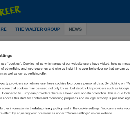
ERE
THE WALTER GROUP
NEWS
ettings
 use "cookies". Cookies tell us which areas of our website users have visited, help us mea
s of advertising and web searches and give us insight into user behaviour so that we can op
 as well as our advertising offer.
-party providers sometimes use these cookies to process personal data. By clicking on "Yes
u agree that cookies may be used not only by us, but also by US providers such as Googl
Compared to European providers there is a lower level of data protection. This is due to th
an access this data for control and monitoring purposes and no legal remedy is possible agai
data privacy policy
further information in the
and in the cookie settings. You can revoke you
ure effect by adjusting your preferences under "Cookie Settings" on our website.