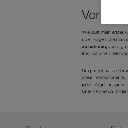
Vor dem 
Wie läuft mein erster
über Fragen, die man s
zu nehmen,
versorgten
Informationen. Besonde
Um perfekt auf den Arbe
diese Informationen für 
jede*r Zugriff auf einen
Unternehmen zu finden.