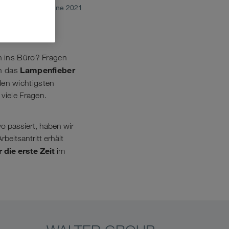
June 2021
n ins Büro? Fragen
Lampenfieber
n das
den wichtigsten
viele Fragen.
o passiert, haben wir
beitsantritt erhält
r die erste Zeit
im