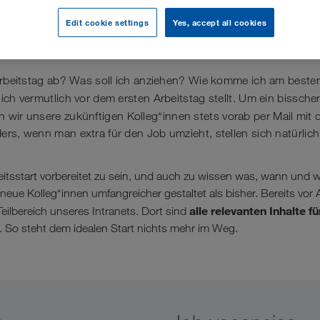
Arbeitsantritt
Edit cookie settings
Yes, accept all cookies
 Arbeitstag ab? Was soll ich anziehen? Wie komme ich am beste
ich vermutlich vor dem ersten Arbeitstag stellt. Um ein bissche
 wir unsere zukünftigen Kolleg*innen stets vorab per Mail mit 
rs, wenn man extra für den Job umzieht, stellen sich natürlich 
itsstart vorbereitet zu sein, und auch zu wissen was, wann und w
neue Kolleg*innen umfangreicher gestaltet als bisher. Bereits vor Ar
alle relevanten Inhalte fü
 Teilbereich unseres Intranets. Dort sind
 So steht dem idealen Start nichts mehr im Weg.