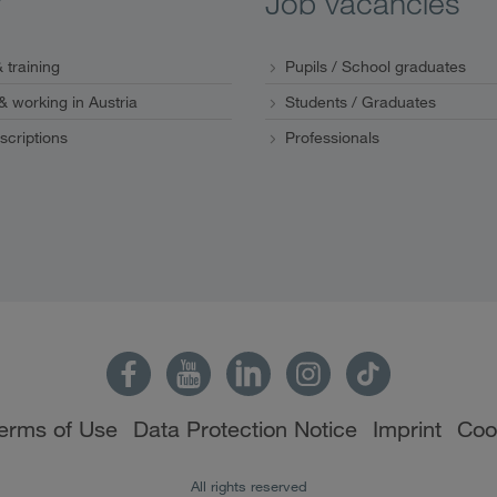
y
Job vacancies
 training
Pupils / School graduates
 & working in Austria
Students / Graduates
scriptions
Professionals
erms of Use
Data Protection Notice
Imprint
Coo
All rights reserved