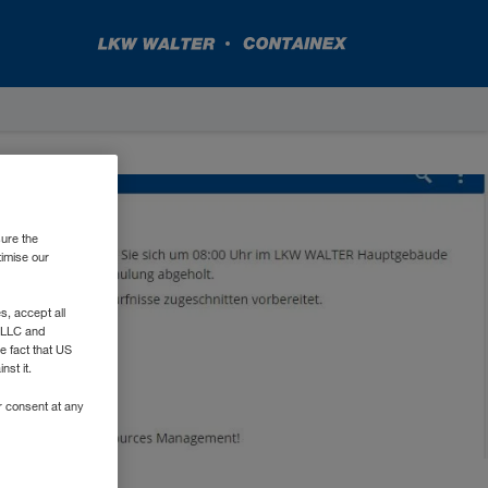
sure the
timise our
, accept all
e LLC and
e fact that US
nst it.
r consent at any