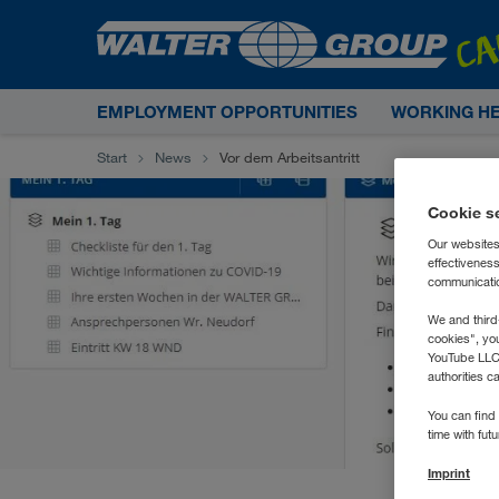
EMPLOYMENT OPPORTUNITIES
WORKING H
Start
News
Vor dem Arbeitsantritt
Cookie s
Our websites
effectivenes
communication
We and third
cookies", yo
YouTube LLC. 
authorities c
You can find 
time with fut
Imprint