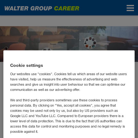
News
Cookie settings
Our websites use "cookies". Cookies tell us which areas of our website users
May 2021
have visited, help us measure the effectiveness of advertising and web
Sprachenabende
searches and give us insight into user behaviour so that we can optimise our
communication as well as our advertising offer.
We and third-party providers sometimes use these cookies to process
Wir sprechen in der WALTER GROUP über 35 Sprachen.
personal data. By clicking on "Yes, accept all cookies", you agree that
Über 300 Kolleg*innen besuchen aktuell einen
cookies may be used not only by us, but also by US providers such as
Sprachen
Google LLC and YouTube LLC. Compared to European providers there is a
unternehmensinternen Sprachkurs. Man merkt,
lower level of data protection. This is due to the fact that US authorities can
spielen bei uns eine wichtige Rolle.
Warum? Weil wir
access this data for control and monitoring purposes and no legal remedy is
mit unseren Kunden, Händler- und Transportpartner in
possible against it.