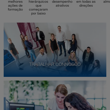
melhores
hierárquicos
desempenho
em todas as
alm
ações de
que
atrativos
direções
formação
começaram
por baixo
TRABALHAR CONNOSCO