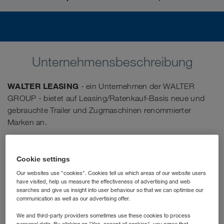
Unternehmensbeschreibung
WALTER LEASING
- ein Unternehmen der WALTER
GROUP - bietet auf Leasing/Ratenkauf-Basis neue und
gebrauchte Trailer und Zugmaschinen renommierter
Marken an.
Stellenbeschreibung
Cookie settings
Deine Aufgaben
Our websites use "cookies". Cookies tell us which areas of our website users
have visited, help us measure the effectiveness of advertising and web
searches and give us insight into user behaviour so that we can optimise our
Das Tätigkeitsfeld im Sales Management ist dir sicherlich
communication as well as our advertising offer.
bekannt. Deshalb möchten wir an dieser Stelle die
We and third-party providers sometimes use these cookies to process
Antworten auf folgende Frage liefern: