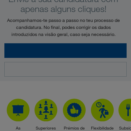
apenas alguns cliques!
Acompanhamos-te passo a passo no teu processo de
candidatura. No final, podes corrigir os dados
introduzidos na visão geral, caso seja necessário.
As
Superiores
Prémios de
Flexibilidade
Subsíd