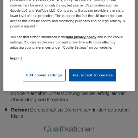
personal data. By clicking on "Yes, accept all cookies", you agree that
cookies may be used not only by us, but also by US providers such as
Was ist das Besondere im B2B Sales bei WALTER
Google LLC and YouTube LLC. Compared to European providers there is a
lower level of data protection. This is due to the fact that US authorities can
LEASING?
access this data for control and monitoring purposes and no legal remedy is
possible against it.
Produkt:
Breite Produktpalette an neuen und
gebrauchten Fahrzeugen - Markenunabhängig
data privacy policy
You can find further information in the
and in the cookie
settings. You can revoke your consent at any time with future effect by
Kundenmanagement:
Du kümmerst dich nicht nur um
adjusting your preferences under "Cookie Settings" on our website.
den Verkauf, sondern bist auch darüber hinaus
Imprint
Fuhrpark- und Finanzberater*in
Entwicklung:
Mit dem richtigen Riecher entwickelst
Edit cookie settings
Yes, accept all cookies
und baust du neue Märkte auf
Teamwork:
Bei uns bist du nicht nur Einzelkämpfer*in,
sondern erhältst Unterstützung bei der erfolgreichen
Abwicklung von Projekten
Reisen:
Bereitschaft zu Dienstreisen in den betreuten
Markt
Qualifikationen