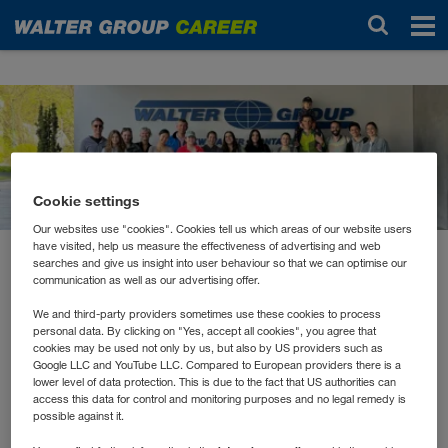
Новости
Cookie settings
Our websites use "cookies". Cookies tell us which areas of our website users
have visited, help us measure the effectiveness of advertising and web
searches and give us insight into user behaviour so that we can optimise our
апрель 2024
communication as well as our advertising offer.
WALTER GROUP räumt in
We and third-party providers sometimes use these cookies to process
Kufstein auf
personal data. By clicking on "Yes, accept all cookies", you agree that
cookies may be used not only by us, but also by US providers such as
Google LLC and YouTube LLC. Compared to European providers there is a
lower level of data protection. This is due to the fact that US authorities can
Wer in der Natur unterwegs ist, kennt es: hier eine
access this data for control and monitoring purposes and no legal remedy is
possible against it.
Plastikflasche im Feld, dort eine Getränkedose im