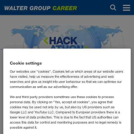
Noutăți
Cookie settings
Our websites use "cookies". Cookies tell us which areas of our website users
have visited, help us measure the effectiveness of advertising and web
noiembrie 2024
searches and give us insight into user behaviour so that we can optimise our
WALTER GROUP
communication as well as our advertising offer.
We and third-party providers sometimes use these cookies to process
Hackathon 2024
personal data. By clicking on "Yes, accept all cookies", you agree that
cookies may be used not only by us, but also by US providers such as
Google LLC and YouTube LLC. Compared to European providers there is a
lower level of data protection. This is due to the fact that US authorities can
Innovative Ideen für eine nachhaltige Zukunft: Der
access this data for control and monitoring purposes and no legal remedy is
WALTER GROUP Hackathon bringt die klügsten
possible against it.