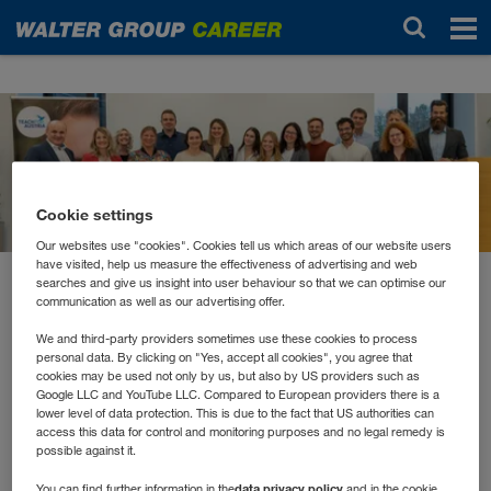
Noutăți
Cookie settings
Our websites use "cookies". Cookies tell us which areas of our website users
have visited, help us measure the effectiveness of advertising and web
searches and give us insight into user behaviour so that we can optimise our
octombrie 2023
communication as well as our advertising offer.
Corporate Volunteering der
We and third-party providers sometimes use these cookies to process
WALTER GROUP
personal data. By clicking on "Yes, accept all cookies", you agree that
cookies may be used not only by us, but also by US providers such as
Google LLC and YouTube LLC. Compared to European providers there is a
lower level of data protection. This is due to the fact that US authorities can
Teach For Austria
Gemeinsam mit
wurde die Möglichkeit
access this data for control and monitoring purposes and no legal remedy is
possible against it.
geschaffen, sich als Mitarbeiter*in der WALTER GROUP
sozial zu engagieren und die Zukunft von Kindern und
data privacy policy
You can find further information in the
and in the cookie