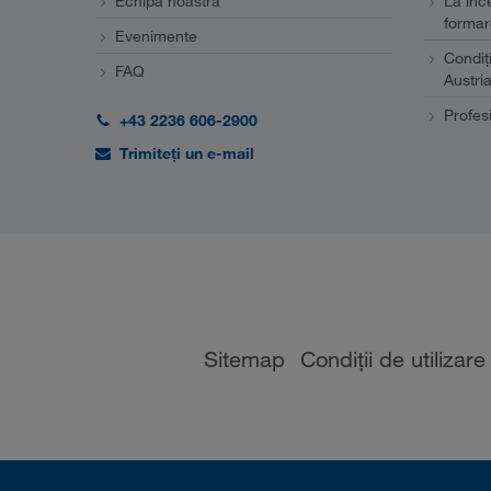
Echipa noastră
La înc
formar
Evenimente
Condiţ
FAQ
Austri
Profesi
+43 2236 606-2900
Trimiteți un e-mail
Sitemap
Condiții de utilizare