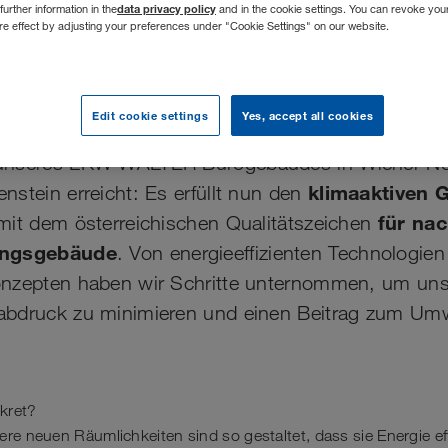
data privacy policy
further information in the
and in the cookie settings. You can revoke you
ure effect by adjusting your preferences under "Cookie Settings" on our website.
hnung für Engagement 
hutz
Edit cookie settings
Yes, accept all cookies
unseres LKW WALTER Bürogebäudes in Wiener Neu
klimaaktiven 
nstein erreicht: Es erfüllt nun den
für na
mit dem österreichischen Qualitätszeichen
ungsgebäude
. Von energieeffizienten Technologien
onzepten haben wir Schritte unternommen, um un
abdruck zu minimieren und einen Beitrag zum Umw
kret?
re neuen Räumlichkeiten sind so gestaltet, dass sie Energie ef