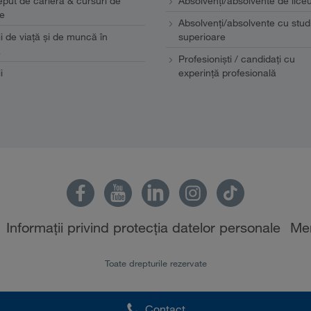
eput de carieră & cursuri de
Absolvenți/absolvente de lice
e
Absolvenți/absolvente cu studi
ii de viaţă şi de muncă în
superioare
a
Profesionişti / candidaţi cu
i
experinţă profesională
Informații privind protecția datelor personale
Men
Toate drepturile rezervate
Contact