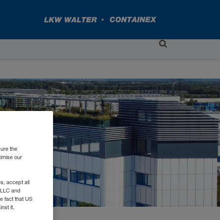
sure the
timise our
, accept all
e LLC and
e fact that US
nst it.