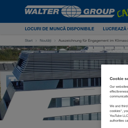
LOCURI DE MUNCĂ DISPONIBILE
LUCREAZĂ 
Start
Noutăți
Auszeichnung für Engagement im Klimasc
Cookie s
Our websites
effectivenes
communication
We and third
cookies", yo
YouTube LLC. 
authorities c