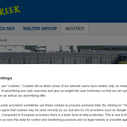
CU NOI
WALTER GROUP
NOUTĂȚI
hutz
ettings
 use "cookies". Cookies tell us which areas of our website users have visited, help us mea
s of advertising and web searches and give us insight into user behaviour so that we can op
 as well as our advertising offer.
-party providers sometimes use these cookies to process personal data. By clicking on "Yes
u agree that cookies may be used not only by us, but also by US providers such as Googl
Compared to European providers there is a lower level of data protection. This is due to th
an access this data for control and monitoring purposes and no legal remedy is possible agai