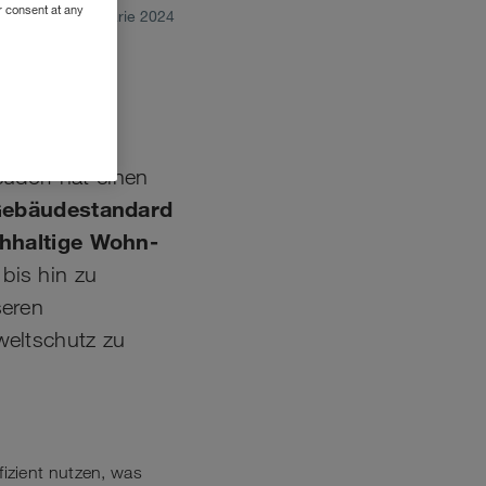
r consent at any
ianuarie 2024
im
dorf hat einen
Gebäudestandard
chhaltige Wohn-
 bis hin zu
seren
eltschutz zu
fizient nutzen, was