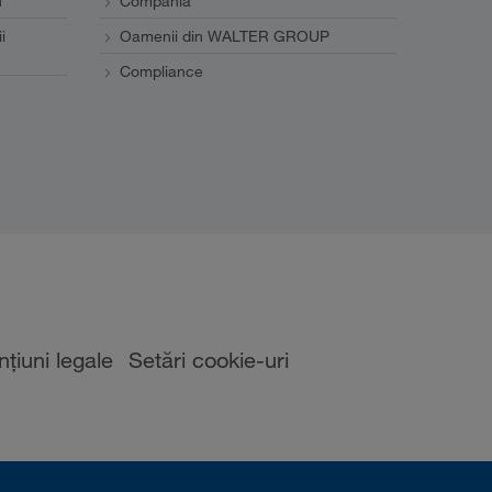
u
Compania
i
Oamenii din WALTER GROUP
Compliance
țiuni legale
Setări cookie-uri