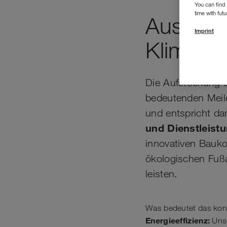
You can find 
time with fut
Auszeic
Imprint
Klimasc
Die Aufstockung 
bedeutenden Meile
und entspricht da
und Dienstleist
innovativen Bauk
ökologischen Fuß
leisten.
Was bedeutet das kon
Energieeffizienz:
Unse