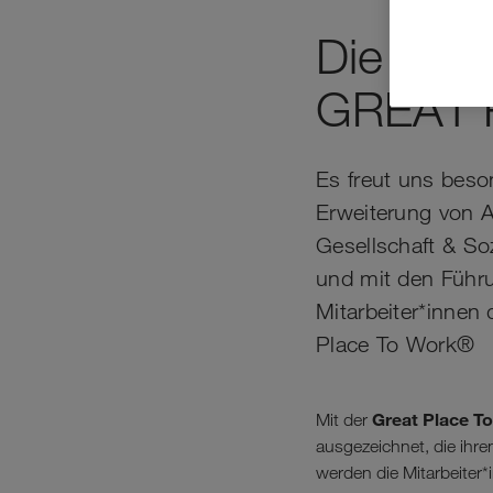
Die WAL
GREAT 
Es freut uns bes
Erweiterung von A
Gesellschaft & So
und mit den Führu
Mitarbeiter*innen
Place To Work®
Great Place T
Mit der
ausgezeichnet, die ihre
werden die Mitarbeiter