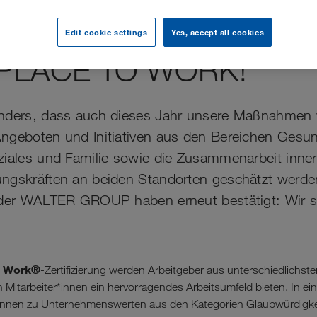
TER GROUP ist erneut 
Edit cookie settings
Yes, accept all cookies
PLACE TO WORK!
onders, dass auch dieses Jahr unsere Maßnahmen 
ngeboten und Initiativen aus den Bereichen Gesun
ziales und Familie sowie die Zusammenarbeit inne
ngskräften an beiden Standorten geschätzt werde
 der WALTER GROUP haben erneut bestätigt: Wir s
o Work®
-Zertifizierung werden Arbeitgeber aus unterschiedlichs
n Mitarbeiter*innen ein hervorragendes Arbeitsumfeld bieten. In 
*innen zu Unternehmenswerten aus den Kategorien Glaubwürdigkei