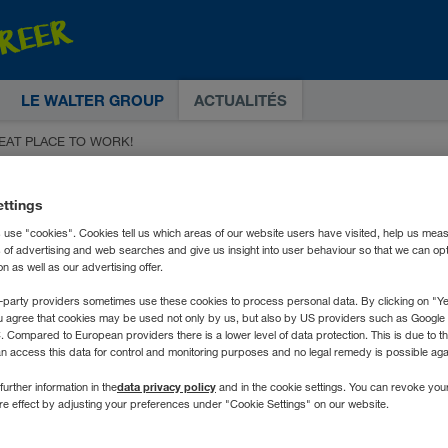
LE WALTER GROUP
ACTUALITÉS
GREAT PLACE TO WORK!
ettings
 use "cookies". Cookies tell us which areas of our website users have visited, help us mea
s of advertising and web searches and give us insight into user behaviour so that we can op
 as well as our advertising offer.
-party providers sometimes use these cookies to process personal data. By clicking on "Yes
u agree that cookies may be used not only by us, but also by US providers such as Googl
Compared to European providers there is a lower level of data protection. This is due to th
an access this data for control and monitoring purposes and no legal remedy is possible agai
data privacy policy
further information in the
and in the cookie settings. You can revoke you
ure effect by adjusting your preferences under "Cookie Settings" on our website.