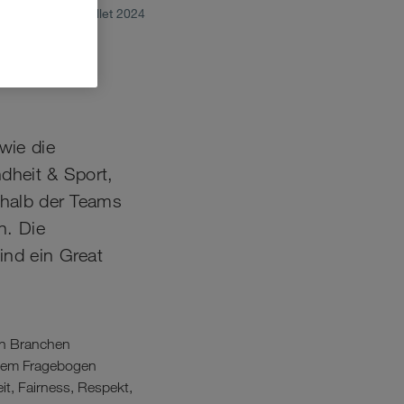
juillet 2024
ein
wie die
dheit & Sport,
rhalb der Teams
n. Die
ind ein Great
ten Branchen
einem Fragebogen
t, Fairness, Respekt,