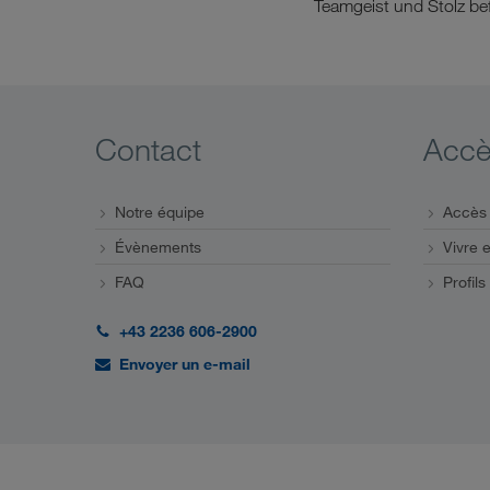
Teamgeist und Stolz bef
Contact
Accè
Notre équipe
Accès 
Évènements
Vivre e
FAQ
Profils
+43 2236 606-2900
Envoyer un e-mail