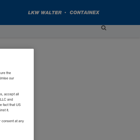
sure the
timise our
, accept all
e LLC and
e fact that US
nst it.
r consent at any