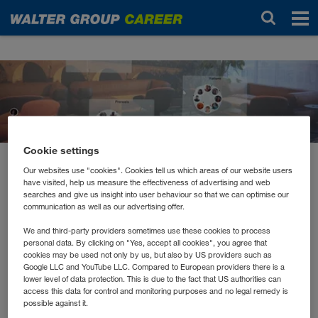
Actualités
Cookie settings
Our websites use "cookies". Cookies tell us which areas of our website users
mai 2021
have visited, help us measure the effectiveness of advertising and web
Sprachenabende
searches and give us insight into user behaviour so that we can optimise our
communication as well as our advertising offer.
We and third-party providers sometimes use these cookies to process
Wir sprechen in der WALTER GROUP über 35 Sprachen.
personal data. By clicking on "Yes, accept all cookies", you agree that
Über 300 Kolleg*innen besuchen aktuell einen
cookies may be used not only by us, but also by US providers such as
Sprachen
Google LLC and YouTube LLC. Compared to European providers there is a
unternehmensinternen Sprachkurs. Man merkt,
lower level of data protection. This is due to the fact that US authorities can
spielen bei uns eine wichtige Rolle.
Warum? Weil wir
access this data for control and monitoring purposes and no legal remedy is
mit unseren Kunden, Händler- und Transportpartner in
possible against it.