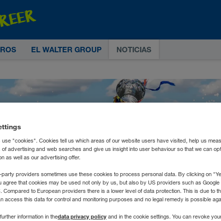
TROS
EL WALTER GROUP
NOTICIAS
ettings
 use "cookies". Cookies tell us which areas of our website users have visited, help us mea
s of advertising and web searches and give us insight into user behaviour so that we can op
 as well as our advertising offer.
-party providers sometimes use these cookies to process personal data. By clicking on "Yes
u agree that cookies may be used not only by us, but also by US providers such as Googl
Compared to European providers there is a lower level of data protection. This is due to th
an access this data for control and monitoring purposes and no legal remedy is possible agai
data privacy policy
further information in the
and in the cookie settings. You can revoke you