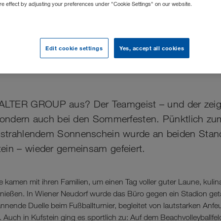
ure effect by adjusting your preferences under "Cookie Settings" on our website.
 Sonne, Teamspirit – di
feste der WALTER GR
Edit cookie settings
Yes, accept all cookies
LTER GROUP aus? Der Teamgeist – und der zeigt 
 sondern auch bei den Sommerfesten. Pünktlich zum
i strahlendem Sonnenschein wurde an beiden Stand
ein – wieder gemeinsam gefeiert.
e kamen mit ihren Familien, um einen Tag voller guter Laune, kulin
genießen. In Wiener Neudorf wurde das Büro gegen ein Stadion get
annende Duelle beim Fußballturnier, begleitet von lautstarken Anf
Auch in Kufstein ging es sportlich zu: Auf dem Beachvolleyballfe