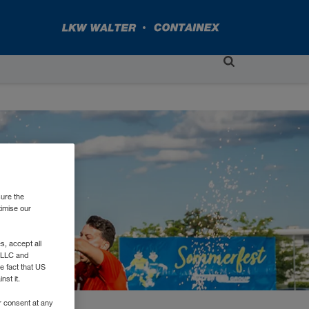
sure the
timise our
, accept all
e LLC and
e fact that US
nst it.
r consent at any