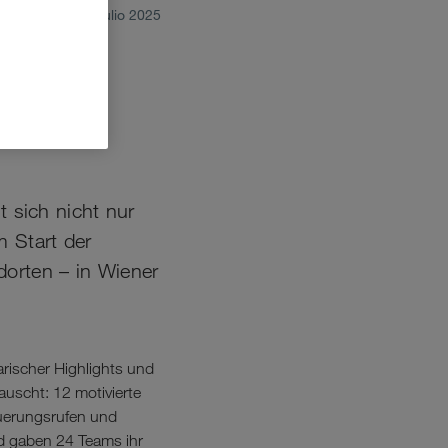
julio 2025
e
OUP
sich nicht nur
 Start der
orten – in Wiener
arischer Highlights und
auscht: 12 motivierte
euerungsrufen und
ld gaben 24 Teams ihr