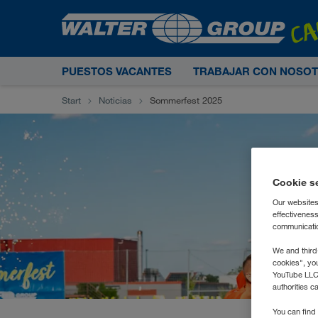
PUESTOS VACANTES
TRABAJAR CON NOSO
Start
Noticias
Sommerfest 2025
Cookie s
Our websites
effectivenes
communication
We and third
cookies", yo
YouTube LLC. 
authorities c
You can find 