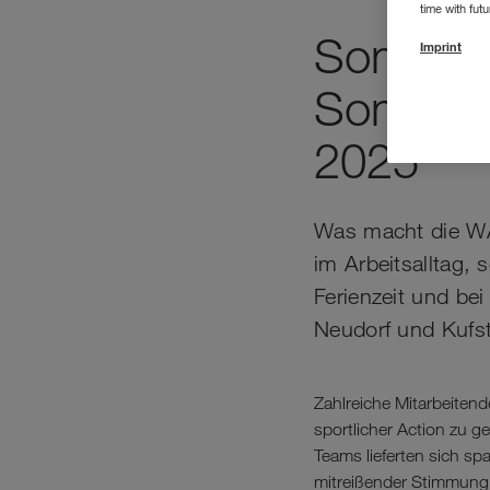
time with fut
Sommer,
Imprint
Sommer
2025
Was macht die WA
im Arbeitsalltag,
Ferienzeit und be
Neudorf und Kufst
Zahlreiche Mitarbeitend
sportlicher Action zu 
Teams lieferten sich sp
mitreißender Stimmung. 