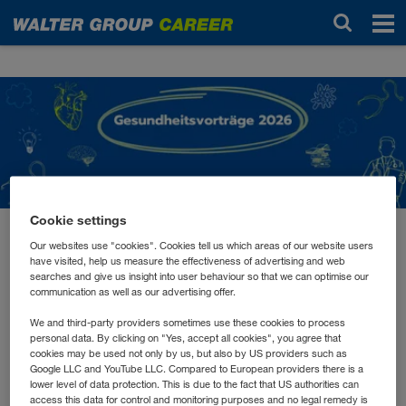
Noticias
Cookie settings
marzo 2026
Our websites use "cookies". Cookies tell us which areas of our website users
have visited, help us measure the effectiveness of advertising and web
Impulse für Körper und
searches and give us insight into user behaviour so that we can optimise our
communication as well as our advertising offer.
Geist
We and third-party providers sometimes use these cookies to process
personal data. By clicking on "Yes, accept all cookies", you agree that
cookies may be used not only by us, but also by US providers such as
Gesundheit, mentale Stärke und Regeneration sind
Google LLC and YouTube LLC. Compared to European providers there is a
wichtige Grundlagen für Wohlbefinden und
lower level of data protection. This is due to the fact that US authorities can
access this data for control and monitoring purposes and no legal remedy is