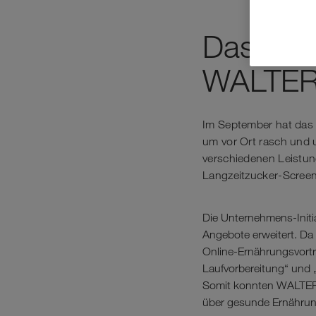
Das heal
WALTE
Im September hat da
um vor Ort rasch und 
verschiedenen Leistu
Langzeitzucker-Screen
Die Unternehmens-Initi
Angebote erweitert. Da 
Online-Ernährungsvort
Laufvorbereitung“ und „
Somit konnten WALTER 
über gesunde Ernährung