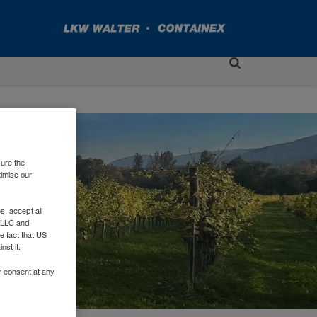
sure the
timise our
, accept all
e LLC and
e fact that US
nst it.
r consent at any