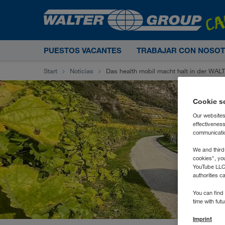
PUESTOS VACANTES
TRABAJAR CON NOSO
Start
Noticias
Das health mobil macht halt in der W
Cookie s
Our websites
effectivenes
communication
We and third
cookies", yo
YouTube LLC. 
authorities c
You can find 
time with fut
Imprint