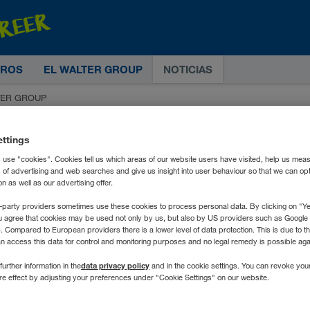
TROS
EL WALTER GROUP
NOTICIAS
ALTER GROUP
ettings
 use "cookies". Cookies tell us which areas of our website users have visited, help us mea
s of advertising and web searches and give us insight into user behaviour so that we can op
 as well as our advertising offer.
-party providers sometimes use these cookies to process personal data. By clicking on "Yes
u agree that cookies may be used not only by us, but also by US providers such as Googl
Compared to European providers there is a lower level of data protection. This is due to th
an access this data for control and monitoring purposes and no legal remedy is possible agai
data privacy policy
further information in the
and in the cookie settings. You can revoke you
ure effect by adjusting your preferences under "Cookie Settings" on our website.