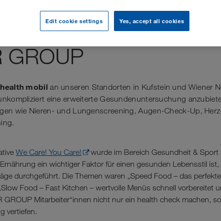
Edit cookie settings
Yes, accept all cookies
th mobil macht halt in d
R GROUP
health mobil
s
an unseren Standorten in Kufstein und Wiener N
unkompliziert eine erweiterte Gesundenuntersuchung anzubiete
ngen wie Nieren- und Lungenscreening, Augen-Check-Up, Her
ing.
ative
We Care! You Care!
wurde im Bereich Gesundheit & Sport
Ernährung ein wichtiger Faktor für einen gesunden Lebensstil ist
räge durchgeführt. Die Themen waren „Speed Food – das perfekt
Slow Food – Fast Kitchen – wertvolle Menüs schnell vorbereitet u
GROUP Mitarbeiter*innen nicht nur ein health check machen, so
 vertiefen.