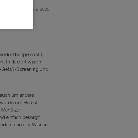
septiembre 2023
er
eudorf haltgemacht,
n. Inkludiert waren
z-Gefäß-Screening und
 auch um andere
, wurden im Herbst
e Menü zur
nd einfach besorgt“.
ndern auch ihr Wissen