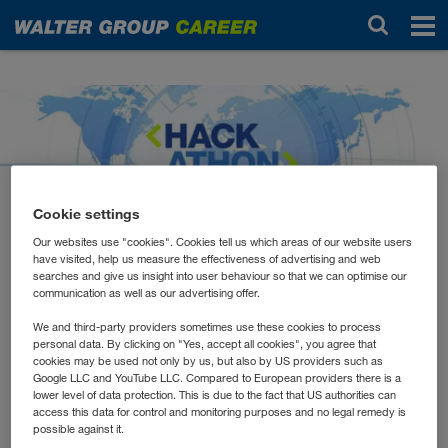
Noticias
Cookie settings
Our websites use "cookies". Cookies tell us which areas of our website users
have visited, help us measure the effectiveness of advertising and web
noviembre 2024
searches and give us insight into user behaviour so that we can optimise our
WALTER GROUP
communication as well as our advertising offer.
Hackathon 2024
We and third-party providers sometimes use these cookies to process
personal data. By clicking on "Yes, accept all cookies", you agree that
cookies may be used not only by us, but also by US providers such as
Google LLC and YouTube LLC. Compared to European providers there is a
Innovative Ideen für eine nachhaltige Zukunft: Der
lower level of data protection. This is due to the fact that US authorities can
access this data for control and monitoring purposes and no legal remedy is
WALTER GROUP Hackathon bringt die klügsten
possible against it.