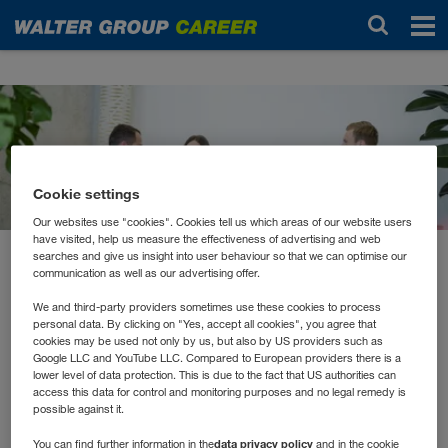
Noticias
Cookie settings
Our websites use "cookies". Cookies tell us which areas of our website users
have visited, help us measure the effectiveness of advertising and web
searches and give us insight into user behaviour so that we can optimise our
marzo 2022
communication as well as our advertising offer.
Flexibilität in alle Richtungen
We and third-party providers sometimes use these cookies to process
personal data. By clicking on "Yes, accept all cookies", you agree that
cookies may be used not only by us, but also by US providers such as
Bereits im Oktober haben wir angekündigt, dass wir an
Google LLC and YouTube LLC. Compared to European providers there is a
lower level of data protection. This is due to the fact that US authorities can
mehr Flexibilität in unserer Arbeitswelt arbeiten. Hört sich
access this data for control and monitoring purposes and no legal remedy is
vielleicht einfach an, ist aber durchaus eine
possible against it.
Herausforderung. Denn in unseren Jobs sorgen wir dafür,
data privacy policy
You can find further information in the
and in the cookie