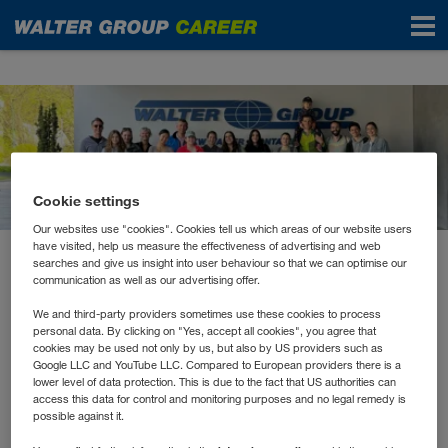
News
Cookie settings
Our websites use "cookies". Cookies tell us which areas of our website users
have visited, help us measure the effectiveness of advertising and web
searches and give us insight into user behaviour so that we can optimise our
April 2024
communication as well as our advertising offer.
WALTER GROUP räumt in
We and third-party providers sometimes use these cookies to process
Kufstein auf
personal data. By clicking on "Yes, accept all cookies", you agree that
cookies may be used not only by us, but also by US providers such as
Google LLC and YouTube LLC. Compared to European providers there is a
lower level of data protection. This is due to the fact that US authorities can
Wer in der Natur unterwegs ist, kennt es: hier eine
access this data for control and monitoring purposes and no legal remedy is
possible against it.
Plastikflasche im Feld, dort eine Getränkedose im