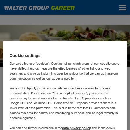
News
Cookie settings
Our websites use "cookies". Cookies tell us which areas of our website users
have visited, help us measure the effectiveness of advertising and web
searches and give us insight into user behaviour so that we can optimise our
April 2022
communication as well as our advertising offer.
DoN – der neue
We and third-party providers sometimes use these cookies to process
personal data. By clicking on "Yes, accept all cookies", you agree that
Gastropartner der WALTER
cookies may be used not only by us, but also by US providers such as
Google LLC and YouTube LLC. Compared to European providers there is a
GROUP
lower level of data protection. This is due to the fact that US authorities can
access this data for control and monitoring purposes and no legal remedy is
possible against it.
welt:weit, wirts:haus, fleisch:los, grün:zeug und brot:zeit.
data privacy policy
You can find further information in the
and in the cookie