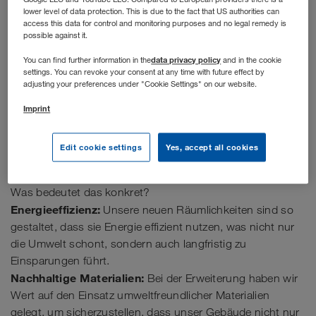
bedeutenden Meilenstein erreicht: Es erfüllt nun den
lower level of data protection. This is due to the fact that US authorities can
klimaaktiven Gebäudestandard
und entspricht
access this data for control and monitoring purposes and no legal remedy is
damit dem österreichischen Qualitätszeichen
für
possible against it.
nachhaltige Wohn- und
data privacy policy
You can find further information in the
and in the cookie
Dienstleistungsgebäude
. Von energieeffizienten
settings. You can revoke your consent at any time with future effect by
adjusting your preferences under "Cookie Settings" on our website.
Technologien bis hin zu innovativen Baukonzepten
haben wir Schritte unternommen, um unseren
Imprint
ökologischen Fußabdruck zu minimieren und einen
Beitrag zum Umweltschutz zu leisten.
Edit cookie settings
Yes, accept all cookies
Was bedeutet das konkret?
Energieeffizienz:
Unsere neuen Räumlichkeiten sind so
gestaltet, dass sie Energie effizient nutzen, was nicht nur
die Umwelt schont, sondern auch langfristig zu
Einsparungen führt.
Nachhaltige Materialien:
Bei der Erweiterung haben wir
Wert auf den Einsatz umweltfreundlicher Materialien
gelegt, um sicherzustellen, dass unser Gebäude nicht nur