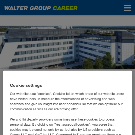
News
January 2024
Cookie settings
Auszeichnung für
Our websites use "cookies". Cookies tell us which areas of our website users
Engagement im Klimaschutz
have visited, help us measure the effectiveness of advertising and web
searches and give us insight into user behaviour so that we can optimise our
communication as well as our advertising offer.
Die Aufstockung unseres LKW WALTER
We and third-party providers sometimes use these cookies to process
personal data. By clicking on "Yes, accept all cookies", you agree that
Bürogebäudes in Wiener Neudorf hat einen
cookies may be used not only by us, but also by US providers such as
Google LLC and YouTube LLC. Compared to European providers there is a