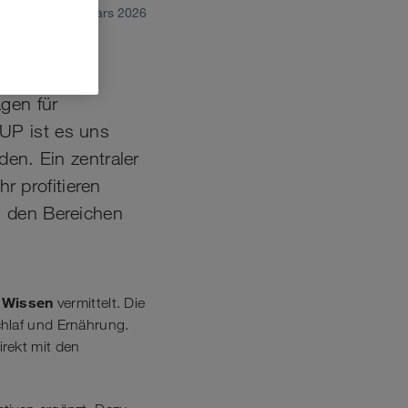
mars 2026
gen für
UP ist es uns
den. Ein zentraler
r profitieren
s den Bereichen
s Wissen
vermittelt. Die
chlaf und Ernährung.
rekt mit den