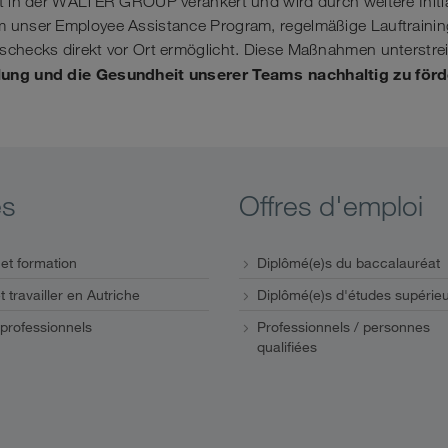
st in der WALTER GROUP verankert und wird durch weitere Initi
 unser Employee Assistance Program, regelmäßige Lauftrainin
schecks direkt vor Ort ermöglicht. Diese Maßnahmen unterstreic
lung und die Gesundheit unserer Teams nachhaltig zu för
s
Offres d'emploi
et formation
Diplômé(e)s du baccalauréat
t travailler en Autriche
Diplômé(e)s d'études supérie
 professionnels
Professionnels / personnes
qualifiées