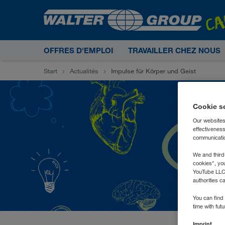
OFFRES D'EMPLOI
TRAVAILLER CHEZ NOUS
Start
Actualités
Impulse für Körper und Geist
Cookie s
Our websites
effectivenes
communication
We and third
cookies", yo
YouTube LLC. 
authorities c
You can find 
time with fut
Imprint