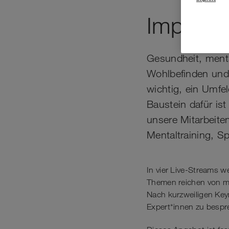
Impulse 
Gesundheit, menta
Wohlbefinden und 
wichtig, ein Umfel
Baustein dafür is
unsere Mitarbeite
Mentaltraining, S
In vier Live-Streams 
Themen reichen von me
Nach kurzweiligen Key
Expert*innen zu bespr