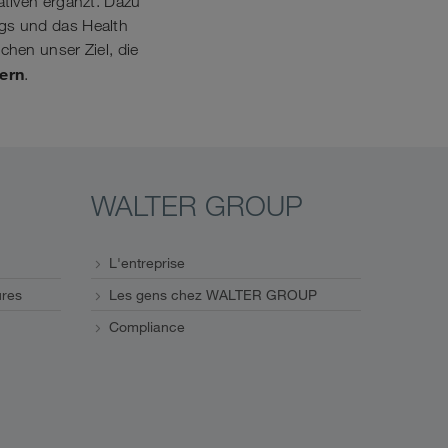
ativen ergänzt. Dazu
gs und das Health
hen unser Ziel, die
dern
.
WALTER GROUP
L'entreprise
ures
Les gens chez WALTER GROUP
Compliance