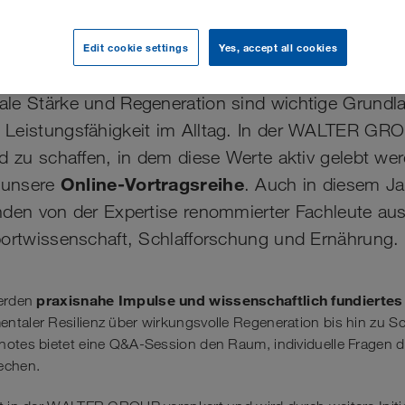
für Körper und Geist
Edit cookie settings
Yes, accept all cookies
le Stärke und Regeneration sind wichtige Grundla
Leistungsfähigkeit im Alltag. In der WALTER GRO
d zu schaffen, in dem diese Werte aktiv gelebt wer
Online-Vortragsreihe
t unsere
. Auch in diesem Jah
nden von der Expertise renommierter Fachleute au
portwissenschaft, Schlafforschung und Ernährung.
praxisnahe Impulse und wissenschaftlich fundierte
werden
ntaler Resilienz über wirkungsvolle Regeneration bis hin zu S
notes bietet eine Q&A-Session den Raum, individuelle Fragen di
echen.