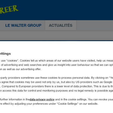
LE WALTER GROUP
ACTUALITÉS
ettings
 use "cookies". Cookies tell us which areas of our website users have visited, help us mea
s of advertising and web searches and give us insight into user behaviour so that we can op
 as well as our advertising offer.
-party providers sometimes use these cookies to process personal data. By clicking on "Yes
u agree that cookies may be used not only by us, but also by US providers such as Googl
Compared to European providers there is a lower level of data protection. This is due to th
an access this data for control and monitoring purposes and no legal remedy is possible agai
data privacy policy
further information in the
and in the cookie settings. You can revoke you
ure effect by adjusting your preferences under "Cookie Settings" on our website.