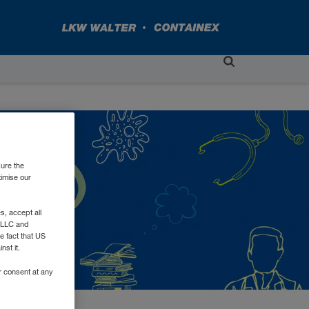
sure the
timise our
, accept all
e LLC and
e fact that US
nst it.
r consent at any