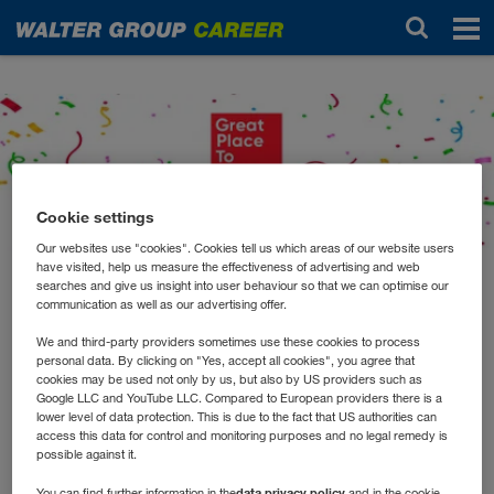
News
Cookie settings
Our websites use "cookies". Cookies tell us which areas of our website users
have visited, help us measure the effectiveness of advertising and web
searches and give us insight into user behaviour so that we can optimise our
Juli 2023
communication as well as our advertising offer.
Die WALTER GROUP ist ein
We and third-party providers sometimes use these cookies to process
GREAT PLACE TO WORK!
personal data. By clicking on "Yes, accept all cookies", you agree that
cookies may be used not only by us, but also by US providers such as
Google LLC and YouTube LLC. Compared to European providers there is a
lower level of data protection. This is due to the fact that US authorities can
®
Great Place To Work
Mit der
-Zertifizierung werden
access this data for control and monitoring purposes and no legal remedy is
possible against it.
Arbeitgeber aus unterschiedlichsten Branchen
ausgezeichnet, die ihren Mitarbeiter*innen ein
data privacy policy
You can find further information in the
and in the cookie