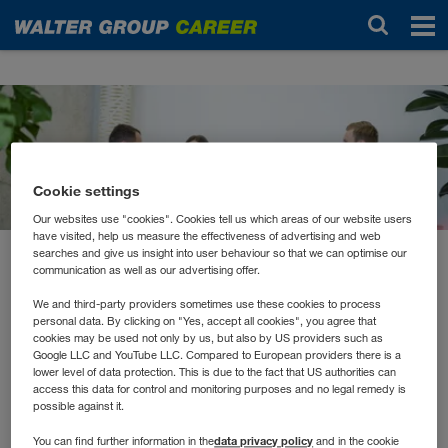
News
Cookie settings
Our websites use "cookies". Cookies tell us which areas of our website users
have visited, help us measure the effectiveness of advertising and web
searches and give us insight into user behaviour so that we can optimise our
März 2022
communication as well as our advertising offer.
Flexibilität in alle Richtungen
We and third-party providers sometimes use these cookies to process
personal data. By clicking on "Yes, accept all cookies", you agree that
cookies may be used not only by us, but also by US providers such as
Google LLC and YouTube LLC. Compared to European providers there is a
Bereits im Oktober haben wir angekündigt, dass wir an
lower level of data protection. This is due to the fact that US authorities can
mehr Flexibilität in unserer Arbeitswelt arbeiten. Hört sich
access this data for control and monitoring purposes and no legal remedy is
vielleicht einfach an, ist aber durchaus eine
possible against it.
Herausforderung. Denn in unseren Jobs sorgen wir dafür,
data privacy policy
You can find further information in the
and in the cookie