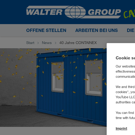
OFFENE STELLEN
ARBEITEN BEI UNS
DI
Start
News
40 Jahre CONTAINEX
Cookie s
Our websites
effectivenes
communication
We and third
cookies", yo
YouTube LLC. 
authorities c
You can find 
time with fut
Imprint