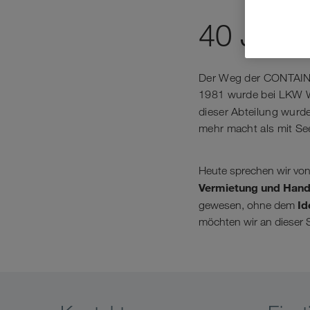
40 Jahr
Der Weg der CONTAINEX
1981 wurde bei LKW W
dieser Abteilung wurd
mehr macht als mit Se
Heute sprechen wir vo
Vermietung und Hand
Id
gewesen, ohne dem
möchten wir an dieser 