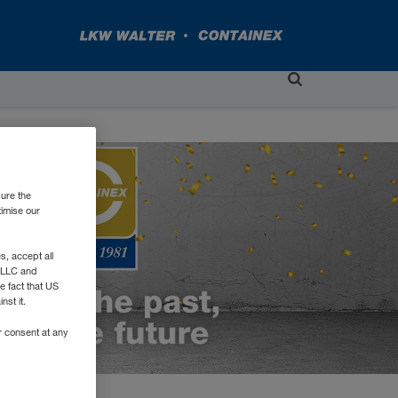
sure the
timise our
, accept all
e LLC and
e fact that US
nst it.
r consent at any