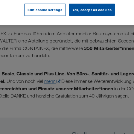
e CONTAINEX
Edit cookie settings
Yes, accept all cookies
 zu Europas führendem Anbieter mobiler Raumsysteme ist ein
ALTER eine Abteilung gegründet, die mit gebrauchten Seecont
350 Mitarbeiter*inne
e die Firma CONTAINEX, die mittlerweile
econtainern zu handeln.
Basic, Classic und Plus Line. Von Büro-, Sanitär- und Lager
n
el.
Und von noch viel
mehr.
Diese immense Weiterentwicklung w
eenreichtum und Einsatz unserer Mtiarbeiter*innen
in der CO
Stelle DANKE und herzliche Gratulation zum 40-Jährigen sagen.