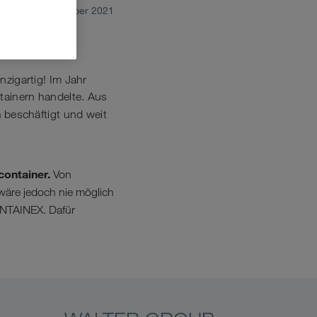
November 2021
zigartig! Im Jahr
ainern handelte. Aus
n
beschäftigt und weit
container.
Von
äre jedoch nie möglich
NTAINEX. Dafür