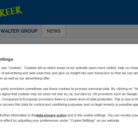
E WALTER GROUP
NEWS
ettings
 use "cookies". Cookies tell us which areas of our website users have visited, help us mea
s of advertising and web searches and give us insight into user behaviour so that we can op
 as well as our advertising offer.
-party providers sometimes use these cookies to process personal data. By clicking on "Yes
u agree that cookies may be used not only by us, but also by US providers such as Googl
Compared to European providers there is a lower level of data protection. This is due to th
an access this data for control and monitoring purposes and no legal remedy is possible agai
data privacy policy
further information in the
and in the cookie settings. You can revoke you
ure effect by adjusting your preferences under "Cookie Settings" on our website.