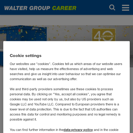
News
Cookie settings
Our websites use "cookies". Cookies tell us which areas of our website users
have visited, help us measure the effectiveness of advertising and web
searches and give us insight into user behaviour so that we can optimise our
communication as well as our advertising offer.
2021 november
40 Jahre CONTAINEX
We and third-party providers sometimes use these cookies to process
personal data. By clicking on "Yes, accept all cookies", you agree that
cookies may be used not only by us, but also by US providers such as
Google LLC and YouTube LLC. Compared to European providers there is a
Der Weg der CONTAINEX zu Europas führendem Anbieter
lower level of data protection. This is due to the fact that US authorities can
mobiler Raumsysteme ist einzigartig! Im Jahr 1981 wurde
access this data for control and monitoring purposes and no legal remedy is
bei LKW WALTER eine Abteilung gegründet, die mit
possible against it.
gebrauchten Seecontainern handelte. Aus dieser
data privacy policy
You can find further information in the
and in the cookie