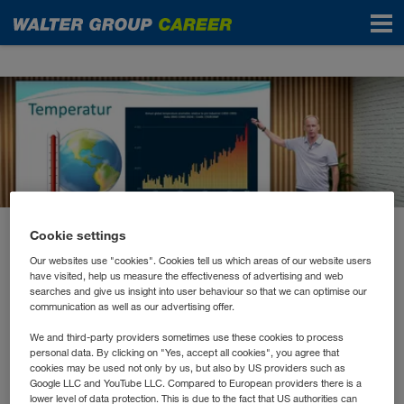
News
Cookie settings
November 2025
„Green for Future“:
Our websites use "cookies". Cookies tell us which areas of our website users
have visited, help us measure the effectiveness of advertising and web
searches and give us insight into user behaviour so that we can optimise our
Klimaschutz-Impulse von
communication as well as our advertising offer.
Marcus Wadsak
We and third-party providers sometimes use these cookies to process
personal data. By clicking on "Yes, accept all cookies", you agree that
cookies may be used not only by us, but also by US providers such as
Google LLC and YouTube LLC. Compared to European providers there is a
Im Rahmen unserer Nachhaltigkeitsinitiative
„Green
lower level of data protection. This is due to the fact that US authorities can