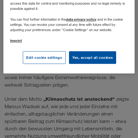
for Future“
durften wir den renommierten
access this data for control and monitoring purposes and no legal remedy is
possible against it.
Meteorologen, Radio- und TV-Moderator sowie
Sachbuchautor
Marcus Wadsak
im WALTER
data privacy policy
You can find further information in the
and in the cookie
settings. You can revoke your consent at any time with future effect by
Studio in Wiener Neudorf begrüßen.
adjusting your preferences under "Cookie Settings" on our website.
Imprint
exklusiven Live-Stream für die Mitarbeiter*innen
Im
der WALTER GROUP sprach er über Entwicklungen, die
Edit cookie settings
Yes, accept all cookies
uns alle betreffen: Hitze-Sommer und
Rekordtemperaturen, zunehmende Dürren, Waldbrände
sowie immer häufigere Extremwetterereignisse, die
weltweit Schlagzeilen prägen.
„Klimaschutz ist ansteckend“
Unter dem Motto
zeigte
Marcus Wadsak auf, wie jede und jeder Einzelne mit
einfachen, alltagstauglichen Veränderungen einen
spürbaren Beitrag zum Klimaschutz leisten kann – etwa
durch den bewussten Umgang mit Lebensmitteln, die
vermehrte Nutzung umweltfreundlicher Mobilität oder