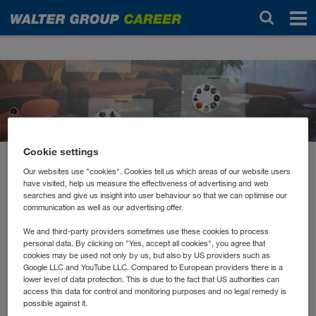
Noticias
Cookie settings
mayo 2021
Our websites use "cookies". Cookies tell us which areas of our website users
have visited, help us measure the effectiveness of advertising and web
Sprachenabende
searches and give us insight into user behaviour so that we can optimise our
communication as well as our advertising offer.
Wir sprechen in der WALTER GROUP über 35 Sprachen.
We and third-party providers sometimes use these cookies to process
personal data. By clicking on "Yes, accept all cookies", you agree that
Über 300 Kolleg*innen besuchen aktuell einen
cookies may be used not only by us, but also by US providers such as
Sprachen
unternehmensinternen Sprachkurs. Man merkt,
Google LLC and YouTube LLC. Compared to European providers there is a
lower level of data protection. This is due to the fact that US authorities can
spielen bei uns eine wichtige Rolle.
Warum? Weil wir
access this data for control and monitoring purposes and no legal remedy is
mit unseren Kunden, Händler- und Transportpartner in
possible against it.