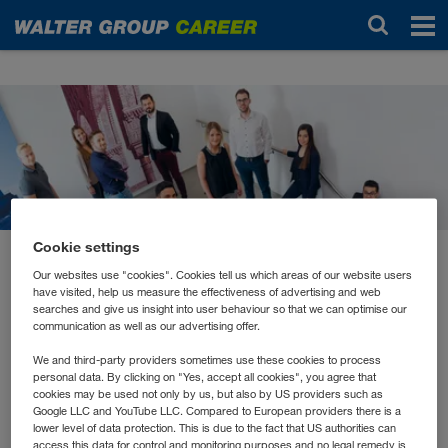
Noticias
Cookie settings
junio 2025
Our websites use "cookies". Cookies tell us which areas of our website users
Englisch-Onboarding in der
have visited, help us measure the effectiveness of advertising and web
searches and give us insight into user behaviour so that we can optimise our
WALTER GROUP –
communication as well as our advertising offer.
We and third-party providers sometimes use these cookies to process
internationaler Einstieg mit
personal data. By clicking on "Yes, accept all cookies", you agree that
cookies may be used not only by us, but also by US providers such as
Perspektive
Google LLC and YouTube LLC. Compared to European providers there is a
lower level of data protection. This is due to the fact that US authorities can
access this data for control and monitoring purposes and no legal remedy is