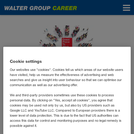
News
Cookie settings
Our websites use "cookies". Cookies tell us which areas of our website users
have visited, help us measure the effectiveness of advertising and web
searches and give us insight into user behaviour so that we can optimise our
July 2024
communication as well as our advertising offer.
Die WALTER GROUP ist
We and third-party providers sometimes use these cookies to process
erneut ein GREAT PLACE
personal data. By clicking on "Yes, accept all cookies", you agree that
cookies may be used not only by us, but also by US providers such as
TO WORK!
Google LLC and YouTube LLC. Compared to European providers there is a
lower level of data protection. This is due to the fact that US authorities can
access this data for control and monitoring purposes and no legal remedy is
possible against it.
Es freut uns besonders, dass auch dieses Jahr