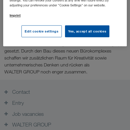
settings. You can revoke your consent at any time with future effect by
nächste Kapitel unserer Erfolgsgeschichte hat bereits
adjusting your preferences under "Cookie Settings" on our website.
begonnen:
Imprint
Im Herbst fand der Spatenstich für den Bau des
Edit cookie settings
Yes, accept all cookies
WALTER GROUP-Campus statt. Hiermit wurde ein weiterer
Meilenstein in der Entwicklung unserer Unternehmensgruppe
gesetzt. Durch den Bau dieses neuen Bürokomplexes
schaffen wir zusätzlichen Raum für Kreativität sowie
unternehmerisches Denken und rücken als
WALTER GROUP noch enger zusammen.
Contact
Entry
Job vacancies
WALTER GROUP